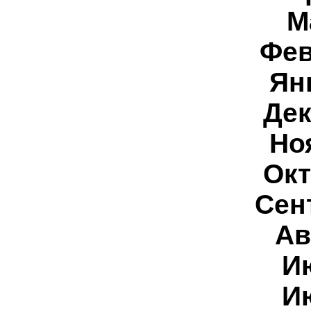
М
Фев
Ян
Дек
Но
Окт
Сен
Ав
И
И