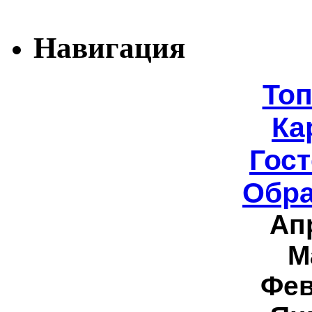
Навигация
То
Ка
Гост
Обра
Ап
М
Фев