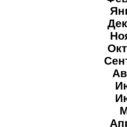
Ян
Дек
Но
Окт
Сен
Ав
И
И
М
Ап