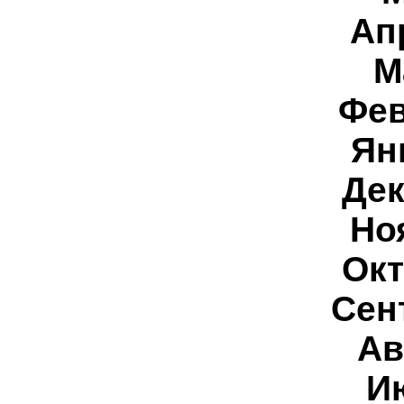
Ап
М
Фев
Ян
Дек
Но
Окт
Сен
Ав
И