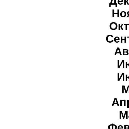
Дек
Но
Окт
Сен
Ав
И
И
М
Ап
М
Фев