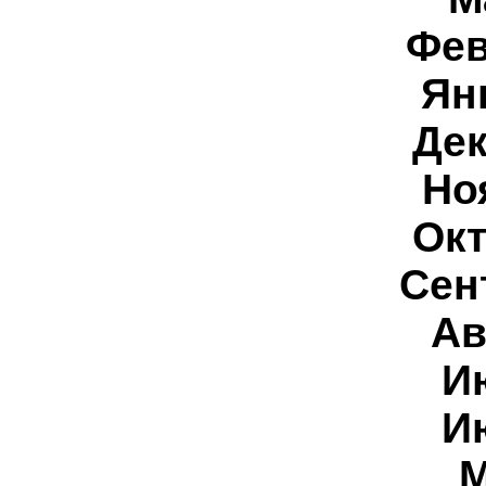
Фев
Ян
Дек
Но
Окт
Сен
Ав
И
И
М