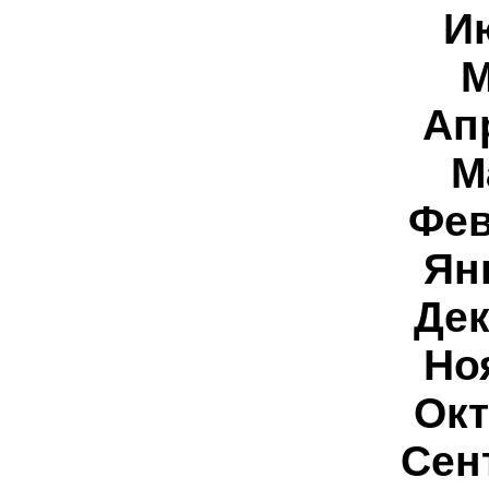
И
М
Ап
М
Фев
Ян
Дек
Но
Окт
Сен