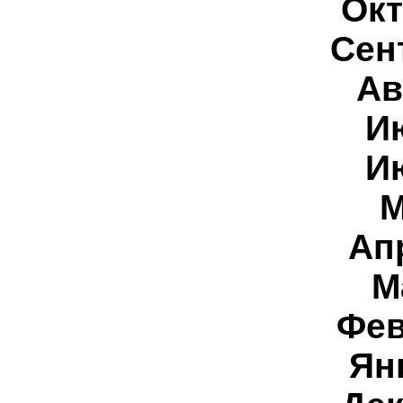
Ок
Сен
Ав
И
И
Ап
М
Фе
Ян