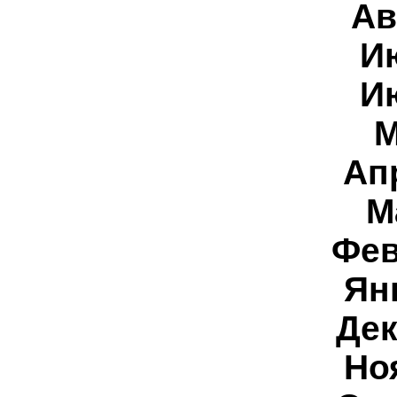
Ав
И
И
М
Ап
М
Фев
Ян
Дек
Но