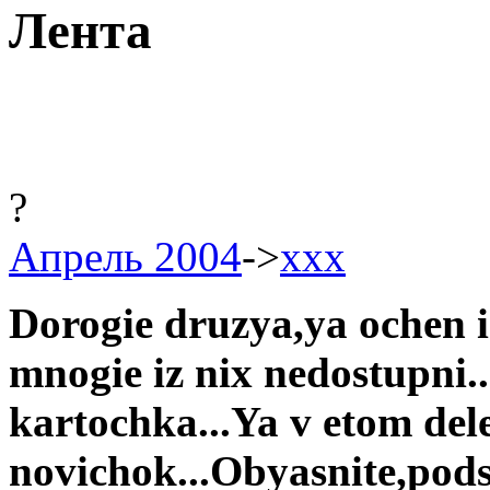
Лента
?
Апрель 2004
->
xxx
Dorogie druzya,ya ochen 
mnogie iz nix nedostupni.
kartochka...Ya v etom del
novichok...Obyasnite,pods