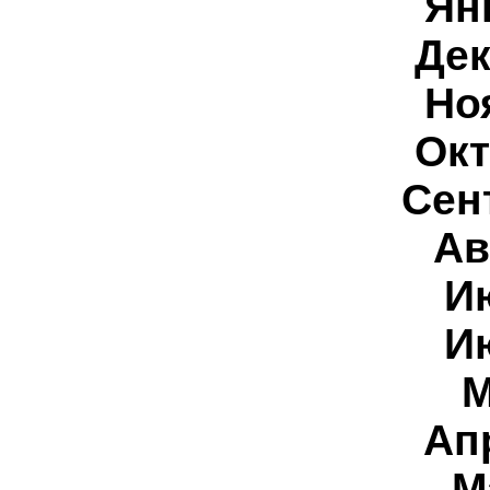
Ян
Дек
Но
Окт
Сен
Ав
И
И
М
Ап
М