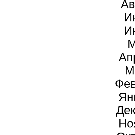
Ав
И
И
М
Ап
М
Фев
Ян
Дек
Но