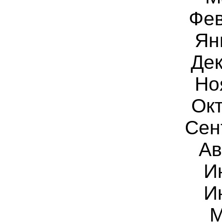
Фев
Ян
Дек
Но
Окт
Сен
Ав
И
И
М