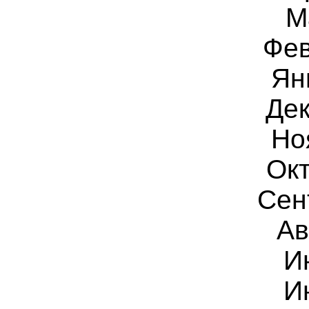
М
Фев
Ян
Дек
Но
Окт
Сен
Ав
И
И