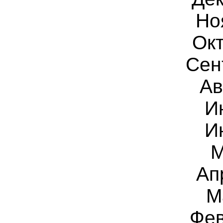
Но
Ок
Сен
Ав
И
И
Ап
М
Фе