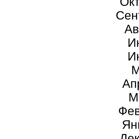
Окт
Сен
Ав
И
И
М
Ап
М
Фев
Ян
Дек