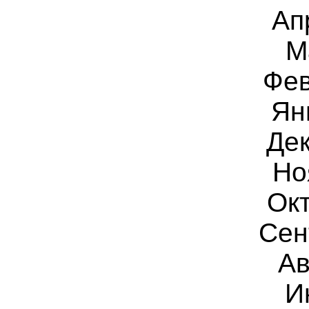
Ап
М
Фев
Ян
Дек
Но
Ок
Сен
Ав
И