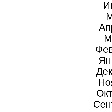
И
М
Ап
М
Фев
Ян
Дек
Но
Окт
Сен