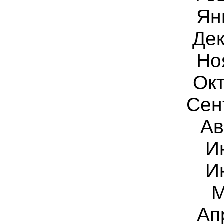
Ян
Дек
Но
Окт
Сен
Ав
И
И
М
Ап