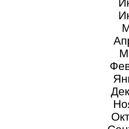
И
И
М
Ап
М
Фев
Ян
Дек
Но
Окт