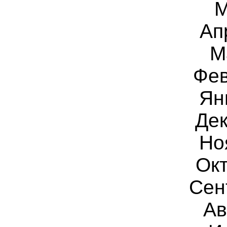
М
Ап
М
Фев
Ян
Дек
Но
Окт
Сен
Ав