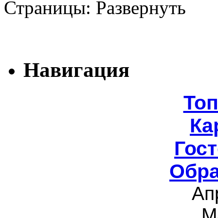
Страницы:
Навигация
То
Ка
Гост
Обра
Ап
М