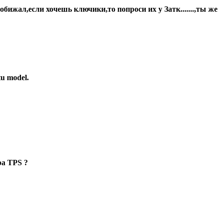
обижал,если хочешь ключики,то попроси их у Затк.......,ты ж
tu model.
ра TPS ?