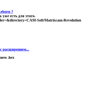
Reborn ?
 уже есть для этого.
rder=&directory=CAM-Soft/Matrixcam-Revolution
с расширением...
ием .hex