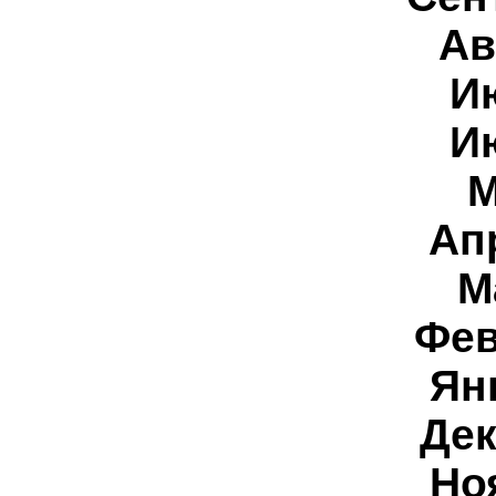
Ав
И
И
М
Ап
М
Фев
Ян
Дек
Но