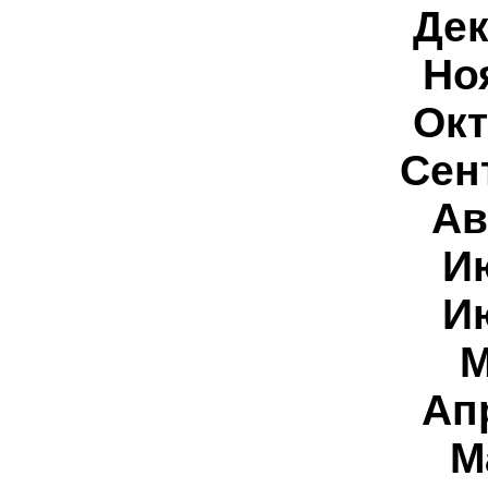
Дек
Но
Ок
Сен
Ав
И
И
Ап
М