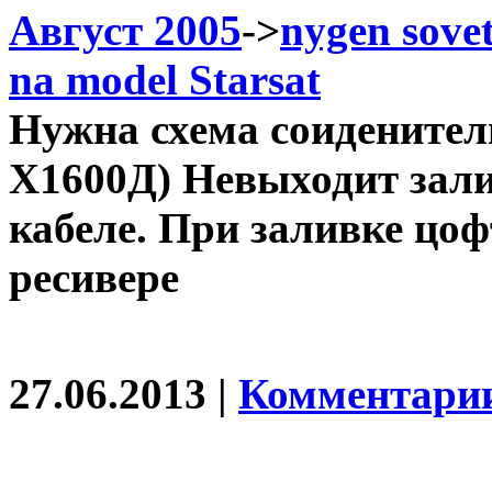
Август 2005
->
nygen sovet
na model Starsat
Нужна схема соиденител
Х1600Д) Невыходит зали
кабеле. При заливке цо
ресивере
27.06.2013 |
Комментарии