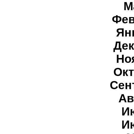
М
Фев
Ян
Дек
Но
Окт
Сен
Ав
И
И