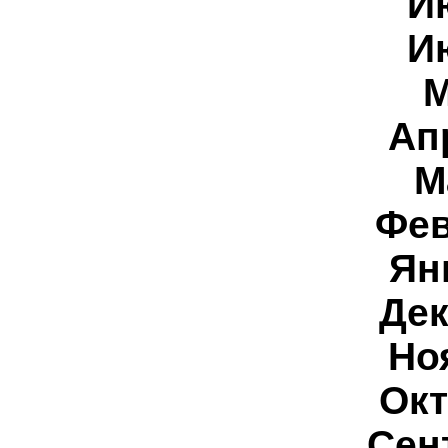
И
И
М
Ап
М
Фев
Ян
Дек
Но
Окт
Сен