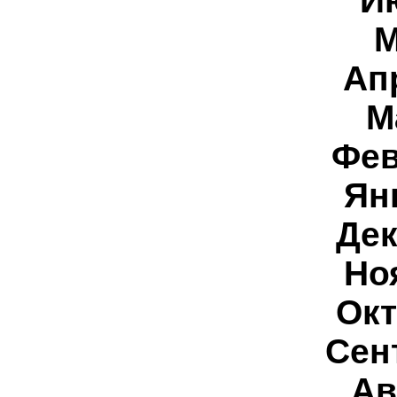
И
М
Ап
М
Фев
Ян
Дек
Но
Окт
Сен
Ав