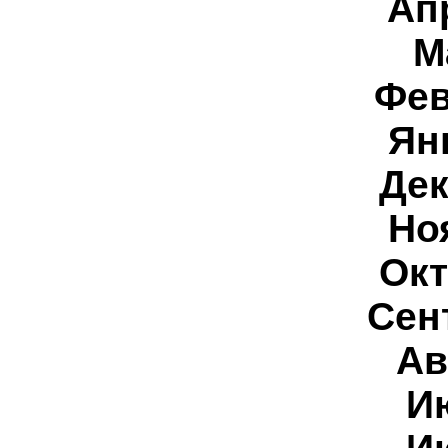
Ап
М
Фев
Ян
Дек
Но
Окт
Сен
Ав
И