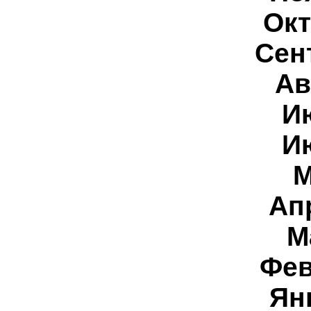
Окт
Сен
Ав
И
И
М
Ап
М
Фев
Ян