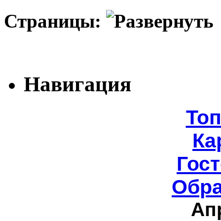
Страницы:
Навигация
То
Ка
Гост
Обра
Ап