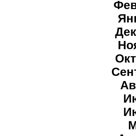
Фе
Ян
Дек
Но
Окт
Сен
Ав
И
И
М