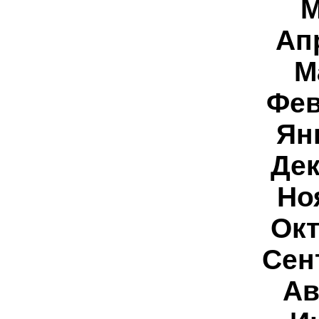
М
Ап
М
Фев
Ян
Дек
Но
Окт
Сен
Ав