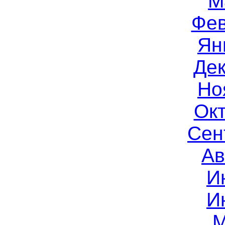
М
Фев
Ян
Дек
Но
Окт
Сен
Ав
И
И
М