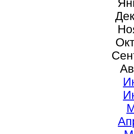
Ян
Дек
Но
Окт
Сен
Ав
И
И
М
Ап