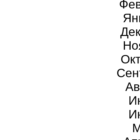
Фев
Ян
Дек
Но
Ок
Сен
Ав
И
И