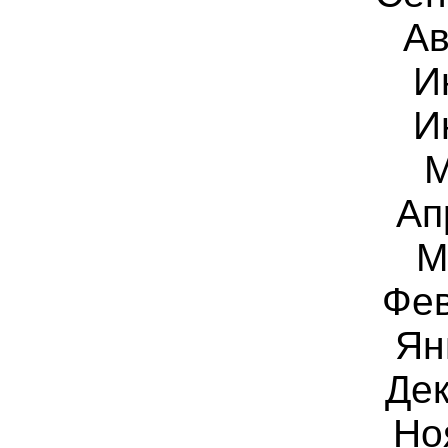
Ав
И
И
М
Ап
М
Фев
Ян
Дек
Но