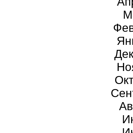
Ап
М
Фе
Ян
Дек
Но
Окт
Сен
Ав
И
И