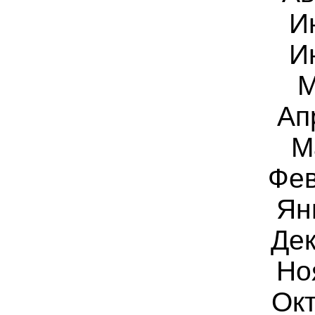
И
И
М
Ап
М
Фев
Ян
Дек
Но
Окт