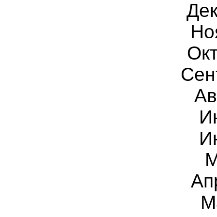
Дек
Но
Окт
Сен
Ав
И
И
М
Ап
М