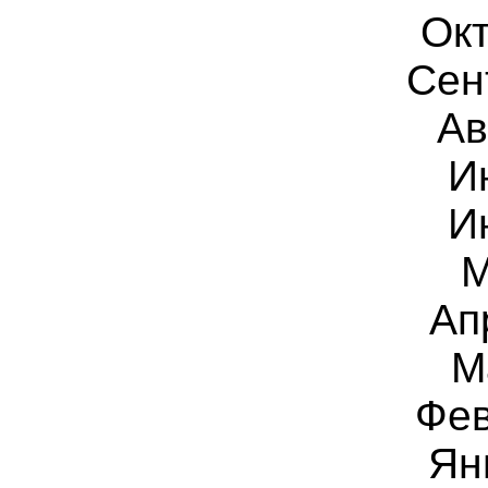
Окт
Сен
Ав
И
И
М
Ап
М
Фев
Ян