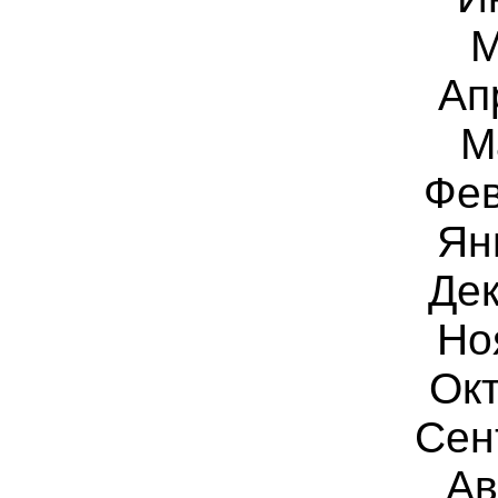
М
Ап
М
Фев
Ян
Дек
Но
Окт
Сен
Ав