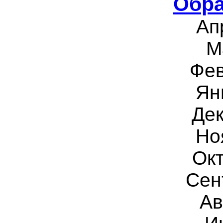
Обра
Ап
М
Фев
Ян
Дек
Но
Окт
Сен
Ав