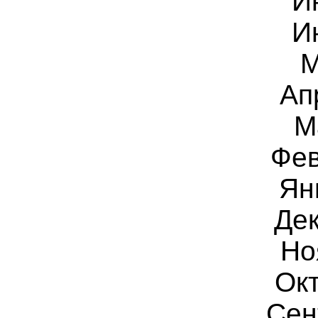
И
И
М
Ап
М
Фев
Ян
Дек
Но
Ок
Сен