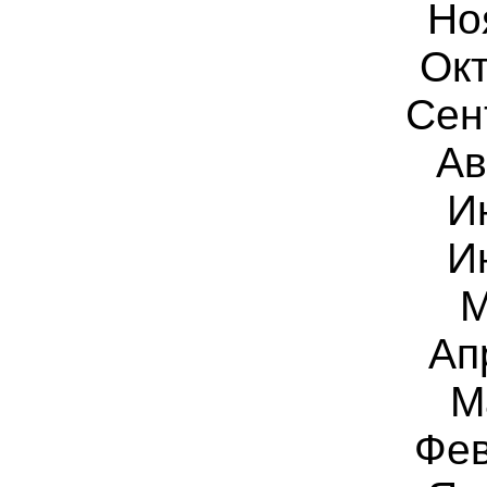
Но
Окт
Сен
Ав
И
И
М
Ап
М
Фев