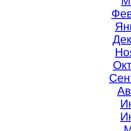
М
Фев
Ян
Дек
Но
Окт
Сен
Ав
И
И
М