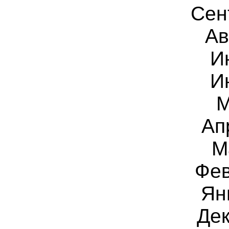
Сен
Ав
И
И
М
Ап
М
Фев
Ян
Дек