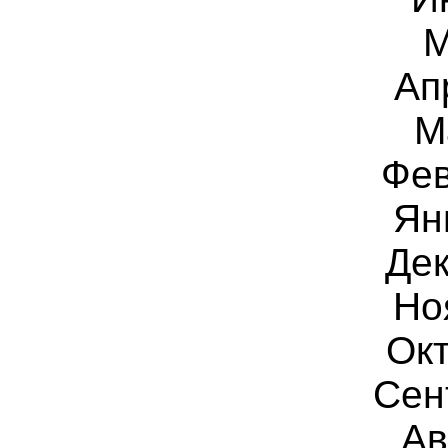
М
Ап
М
Фев
Ян
Дек
Но
Окт
Сен
Ав