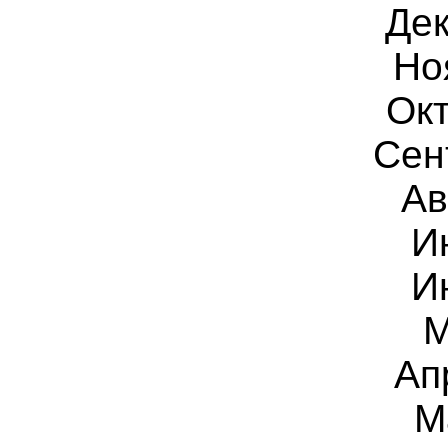
Дек
Но
Окт
Сен
Ав
И
И
М
Ап
М