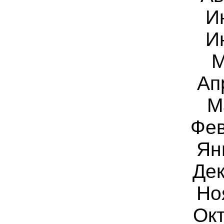
И
И
М
Ап
М
Фев
Ян
Дек
Но
Окт