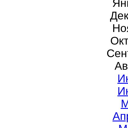
Ян
Дек
Но
Окт
Сен
Ав
И
И
М
Ап