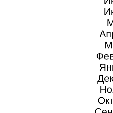
И
И
М
Ап
М
Фев
Ян
Дек
Но
Ок
Сен