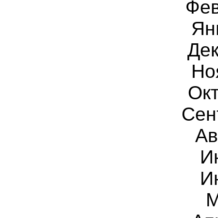
Фев
Ян
Дек
Но
Ок
Сен
Ав
И
И