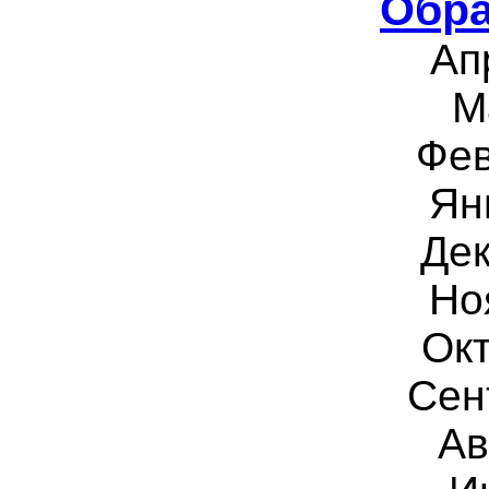
Обра
Ап
М
Фев
Ян
Дек
Но
Окт
Сен
Ав