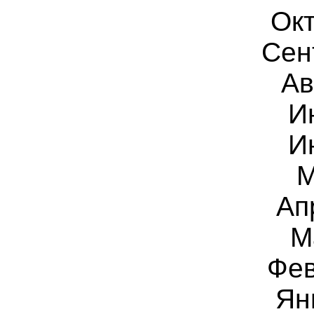
Окт
Сен
Ав
И
И
М
Ап
М
Фев
Ян