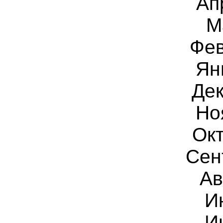
Ап
М
Фе
Ян
Дек
Но
Окт
Сен
Ав
И
И