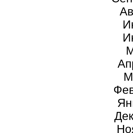
Ав
И
И
М
Ап
М
Фев
Ян
Дек
Но