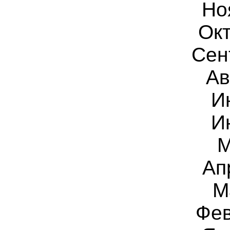
Но
Окт
Сен
Ав
И
И
М
Ап
М
Фев