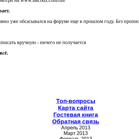
мотри на www.satcodx.com/rus/
ает.
овно уже обсасывался на форуме еще в прошлом году. Без пропи
прописать вручную - ничего не получается
всё.
Топ-вопросы
Карта сайта
Гостевая книга
Обратная связь
Апрель 2013
Март 2013
Февраль 2013