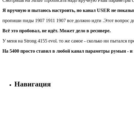
Смотришь на Sirius/ Прописать надо вручную Pidы параметры с
Я вручную и пытаюсь настроить, но канал USER не показыв
пропиши пиды 1907 1911 1907 все должно идти .Этот вопрос д
Всё это пробовал, не идёт. Может дело в ресивере.
У меня на Strong 4155 evol. то же самое - сколько ни пытался 
На 5400 просто ставил в любой канал параметры румын - и 
Навигация