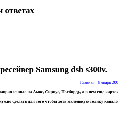
и ответах
есейвер Samsung dsb s300v.
Главная
-
Январь 20
направленные на Амос, Сириус, Нотбирд)., а в нем еще карто
нужно сделать для того чтобы хоть маленькую толику канало