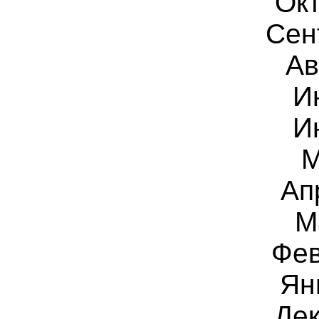
Окт
Сен
Ав
И
И
М
Ап
М
Фев
Ян
Дек