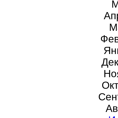
М
Ап
М
Фев
Ян
Дек
Но
Окт
Сен
Ав