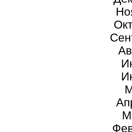
Но
Окт
Сен
Ав
И
И
М
Ап
М
Фев