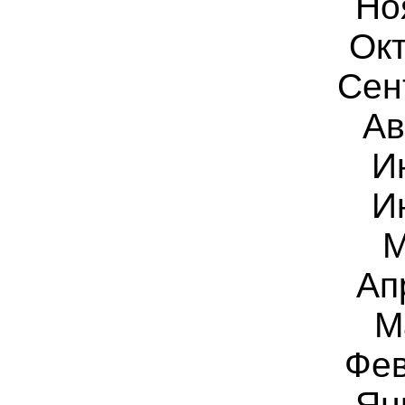
Но
Окт
Сен
Ав
И
И
М
Ап
М
Фев
Ян