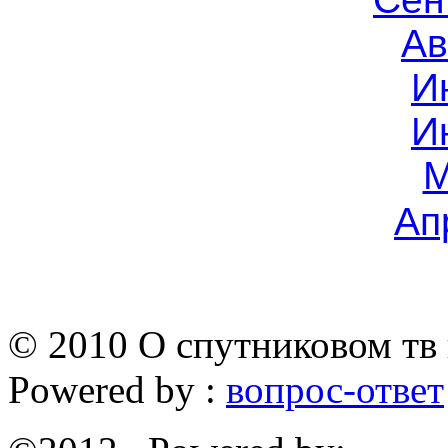
Ав
И
И
М
Ап
© 2010 О спутниковом тв 
Powered by :
вопрос-ответ