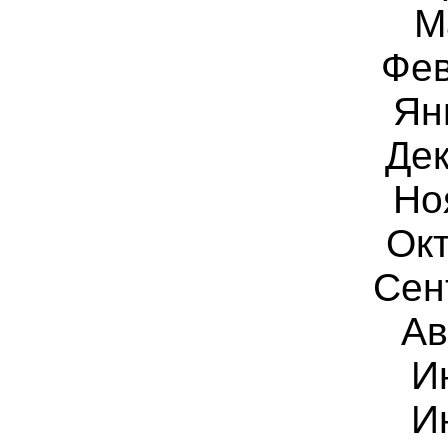
М
Фев
Ян
Дек
Но
Окт
Сен
Ав
И
И