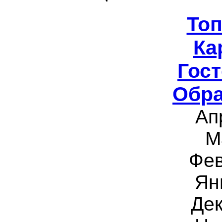
То
Ка
Гост
Обра
Ап
М
Фев
Ян
Дек