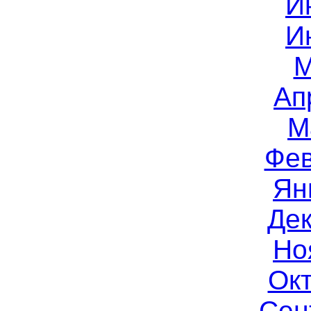
И
И
М
Ап
М
Фев
Ян
Дек
Но
Окт
Сен