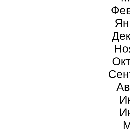
Фев
Ян
Дек
Но
Окт
Сен
Ав
И
И
М