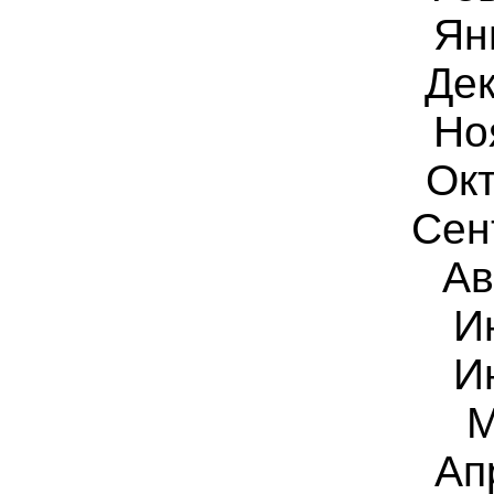
Ян
Дек
Но
Окт
Сен
Ав
И
И
М
Ап