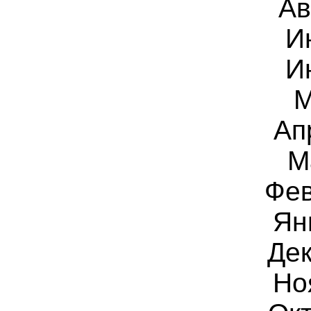
Ав
И
И
Ап
М
Фе
Ян
Дек
Но