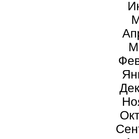
И
М
Ап
М
Фев
Ян
Дек
Но
Ок
Сен