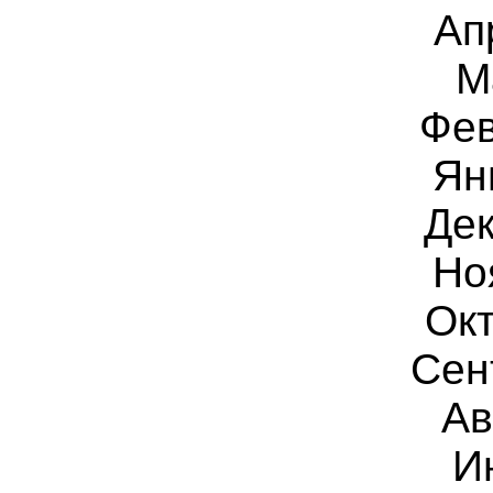
Ап
М
Фев
Ян
Дек
Но
Окт
Сен
Ав
И