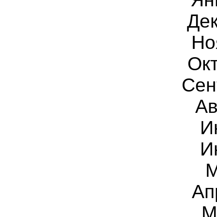
Дек
Но
Ок
Сен
Ав
И
И
М
Ап
М