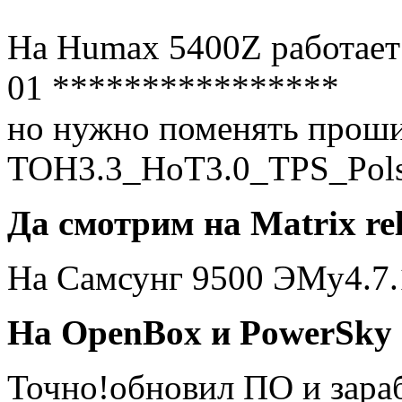
На Humax 5400Z работает
01 ****************
но нужно поменять проши
TOH3.3_HoT3.0_TPS_Pols
Да смотрим на Matrix re
На Самсунг 9500 ЭМу4.7.
На OpenBox и PowerSky 
Точно!обновил ПО и зара