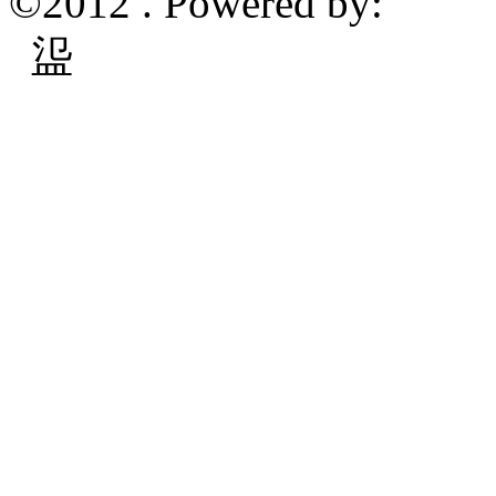
©2012 . Powered by:
䀀