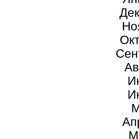
Дек
Но
Окт
Сен
Ав
И
И
М
Ап
М