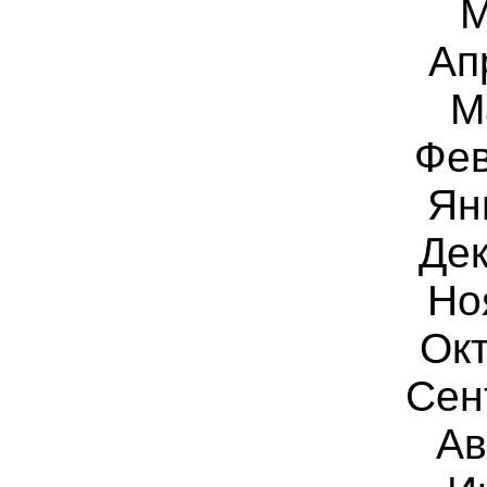
М
Ап
М
Фев
Ян
Дек
Но
Окт
Сен
Ав