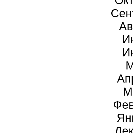
Ок
Сен
Ав
И
И
Ап
М
Фе
Ян
Дек