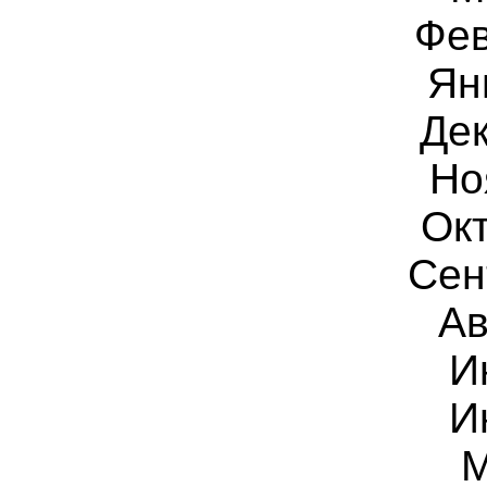
Фев
Ян
Дек
Но
Ок
Сен
Ав
И
И
М