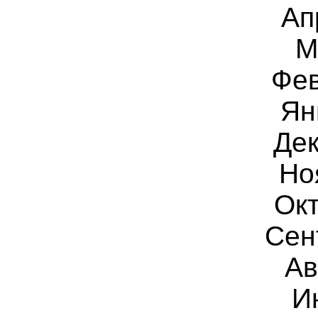
Ап
М
Фев
Ян
Дек
Но
Окт
Сен
Ав
И