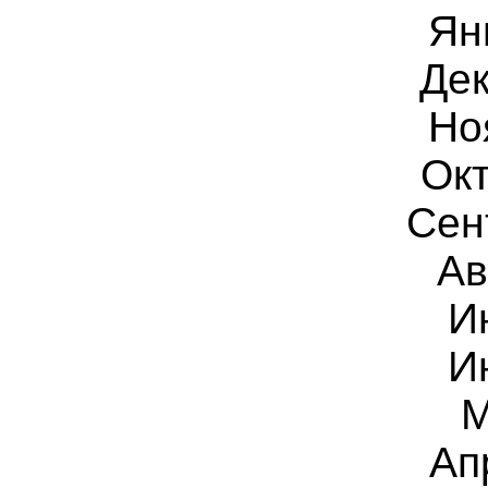
Ян
Дек
Но
Окт
Сен
Ав
И
И
М
Ап