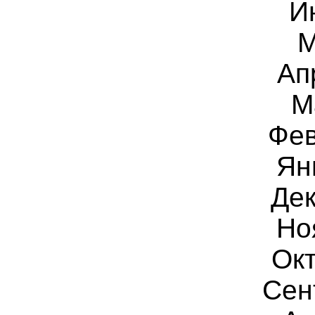
И
М
Ап
М
Фев
Ян
Дек
Но
Окт
Сен