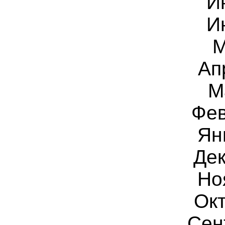
И
И
М
Ап
М
Фев
Ян
Дек
Но
Окт
Сен