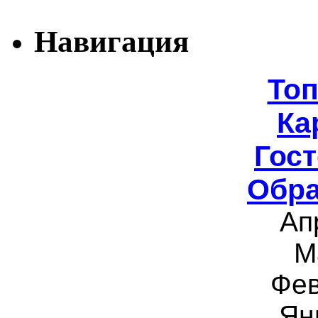
Навигация
То
Ка
Гост
Обра
Ап
М
Фев
Ян