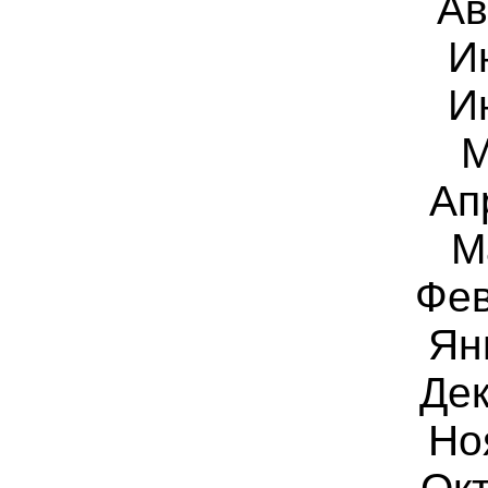
Ав
И
И
М
Ап
М
Фев
Ян
Дек
Но