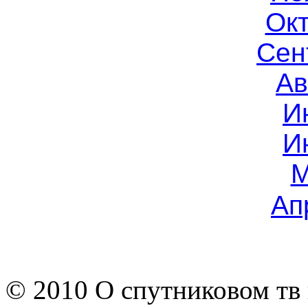
Окт
Сен
Ав
И
И
М
Ап
© 2010 О спутниковом тв 