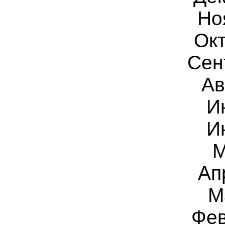
Но
Окт
Сен
Ав
И
И
М
Ап
М
Фев