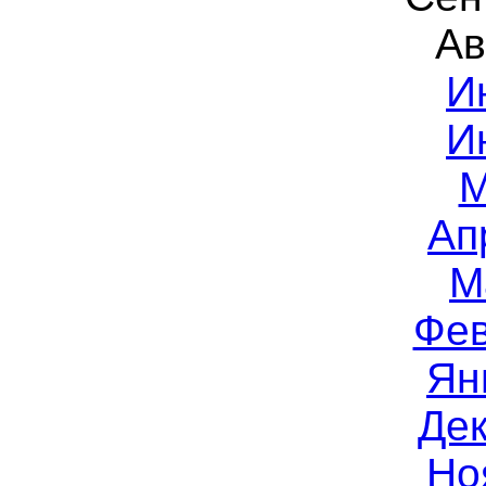
Ав
И
И
М
Ап
М
Фев
Ян
Дек
Но