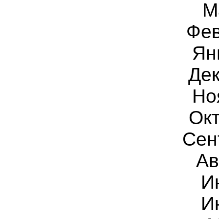
М
Фев
Ян
Дек
Но
Окт
Сен
Ав
И
И