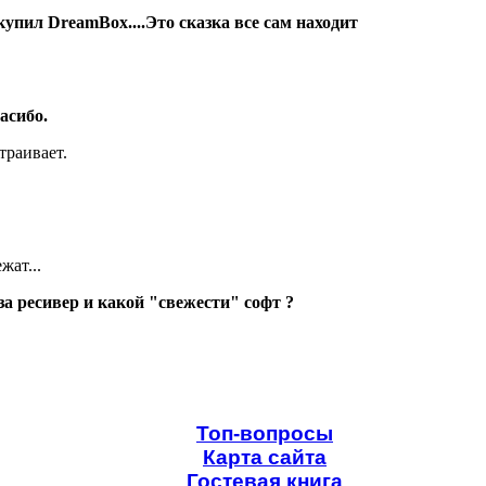
упил DreamBox....Это сказка все сам находит
асибо.
траивает.
жат...
а ресивер и какой "свежести" софт ?
Топ-вопросы
Карта сайта
Гостевая книга