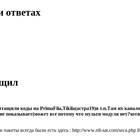
и ответах
ащил
щили коды на PrimaFila,Tikila(астра19)и т.п.Там их канало
ня не показывает(может все потому что мульти модуля нет?
пакеты всегда были есть здесь : http://www.rdi-sat.com/seca.ph