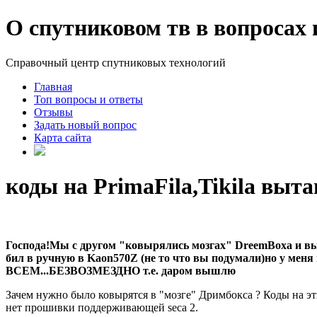
О спутниковом тв в вопросах 
Справочный центр спутниковых технологий
Главная
Топ вопросы и ответы
Отзывы
Задать новый вопрос
Карта сайта
коды на PrimaFila,Tikila выт
Господа!Мы с другом "ковырялись мозгах" DreemBoxa и выта
бил в ручную в Kaon570Z (не то что вы подумали)но у ме
ВСЕМ...БЕЗВОЗМЕЗДНО т.е. даром вышлю
Зачем нужно было ковырятся в "мозге" Дримбокса ? Коды на эти 
нет прошивки поддерживающей seca 2.