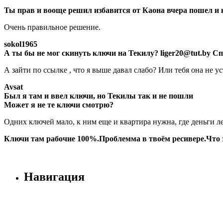
Ты прав и вооще решил избавится от Каона вчера пошел и к
Очень правильное решение.
sokol1965
А ты бы не мог скинуть ключи на Текилу? liger20@tut.by Сп
А зайти по ссылке , что я выше давал слабо? Или тебя она не ус
Avsat
Был я там и ввел ключи, но Текилы так и не пошли
Может я не те ключи смотрю?
Одних ключей мало, к ним еще и квартира нужна, где деньги ле
Ключи там рабочие 100%.Проблемма в твоём ресивере.Что з
Навигация