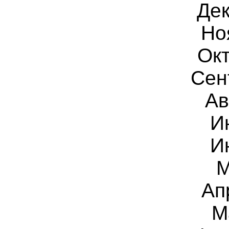
Дек
Но
Окт
Сен
Ав
И
И
М
Ап
М