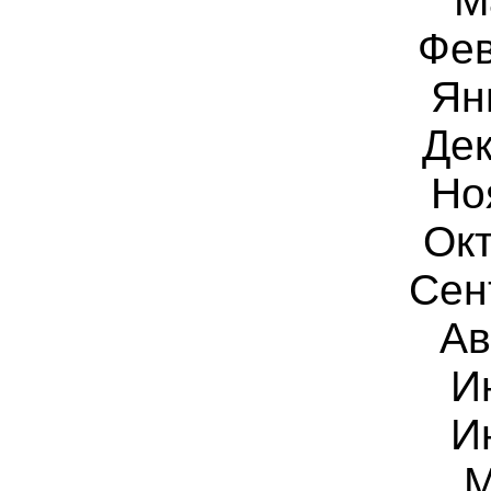
М
Фев
Ян
Дек
Но
Окт
Сен
Ав
И
И
М