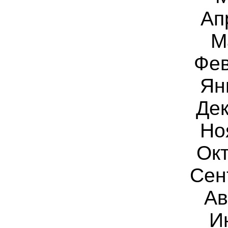
Ап
М
Фев
Ян
Дек
Но
Окт
Сен
Ав
И