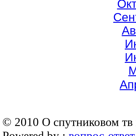
Окт
Сен
Ав
И
И
М
Ап
© 2010 О спутниковом тв 
Powered by :
вопрос-ответ