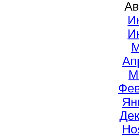
Ав
И
И
М
Ап
М
Фев
Ян
Дек
Но