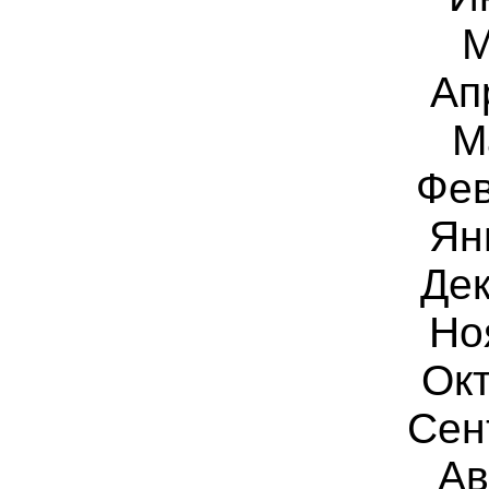
М
Ап
М
Фев
Ян
Дек
Но
Окт
Сен
Ав