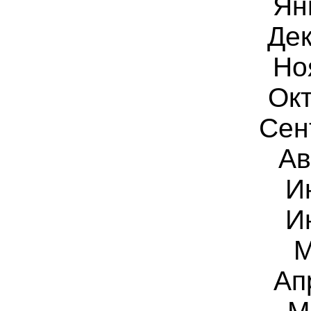
Ян
Дек
Но
Окт
Сен
Ав
И
И
М
Ап