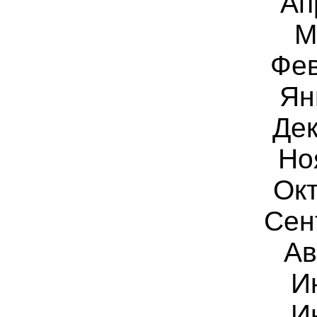
Ап
М
Фев
Ян
Дек
Но
Окт
Сен
Ав
И
И