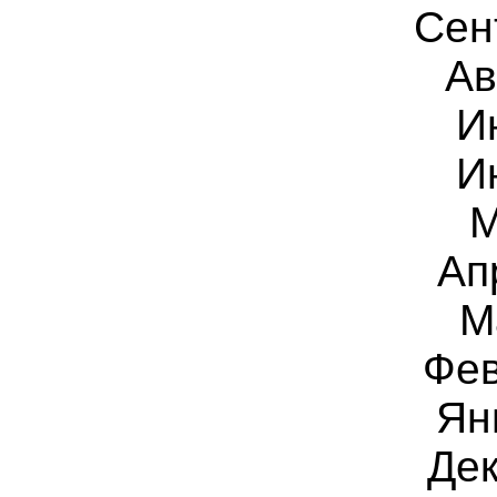
Сен
Ав
И
И
Ап
М
Фе
Ян
Дек