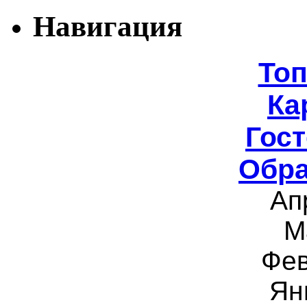
Навигация
То
Ка
Гост
Обра
Ап
М
Фев
Ян