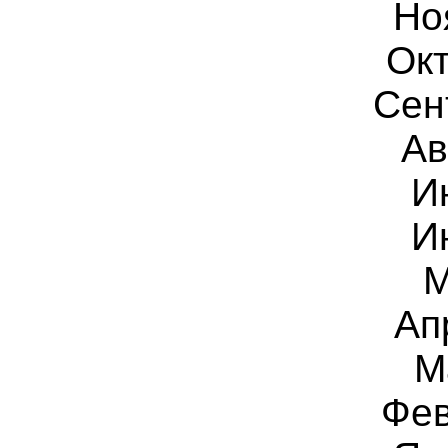
Но
Окт
Сен
Ав
И
И
М
Ап
М
Фев