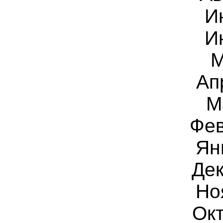
И
И
М
Ап
М
Фев
Ян
Дек
Но
Ок