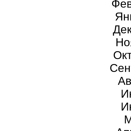
Фев
Ян
Дек
Но
Ок
Сен
Ав
И
И
М