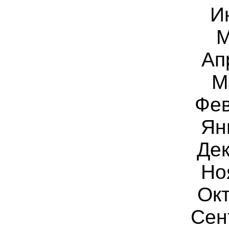
И
М
Ап
М
Фев
Ян
Дек
Но
Окт
Сен