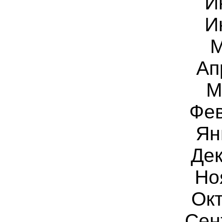
И
И
М
Ап
М
Фев
Ян
Дек
Но
Окт
Сен