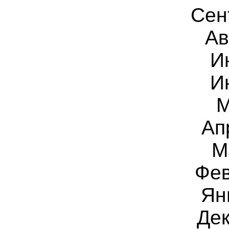
Сен
Ав
И
И
М
Ап
М
Фев
Ян
Дек