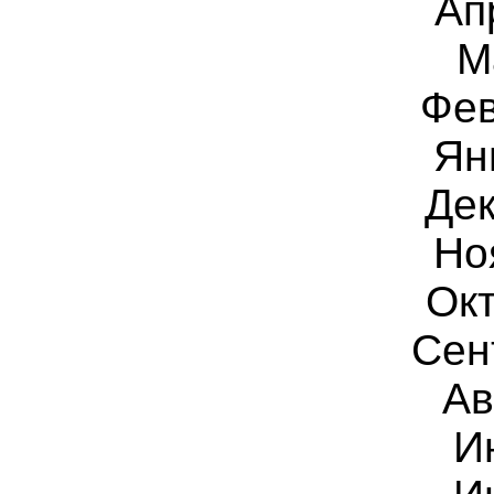
Ап
М
Фев
Ян
Дек
Но
Окт
Сен
Ав
И