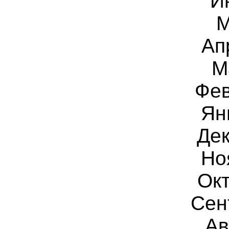
И
М
Ап
М
Фев
Ян
Дек
Но
Окт
Сен
Ав