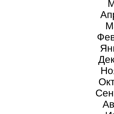
М
Ап
М
Фев
Ян
Дек
Но
Ок
Сен
Ав