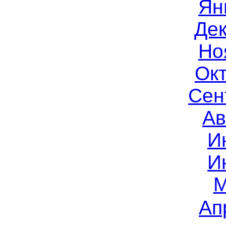
Ян
Дек
Но
Окт
Сен
Ав
И
И
М
Ап