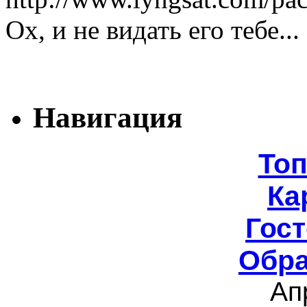
Ох, и не видать его тебе...
Навигация
То
Ка
Гост
Обра
Ап