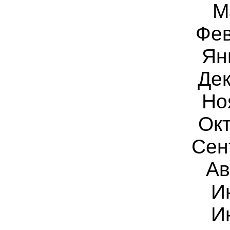
М
Фев
Ян
Дек
Но
Окт
Сен
Ав
И
И