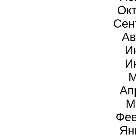
Окт
Сен
Ав
И
И
М
Ап
М
Фев
Ян