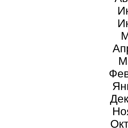
И
И
М
Ап
М
Фев
Ян
Дек
Но
Окт