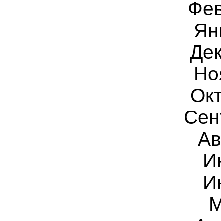
Фе
Ян
Дек
Но
Окт
Сен
Ав
И
И
М