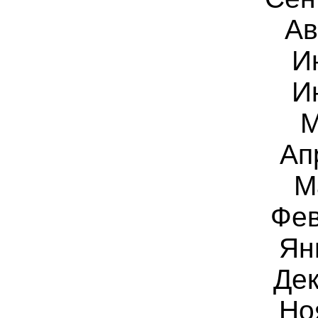
Ав
И
И
М
Ап
М
Фев
Ян
Дек
Но