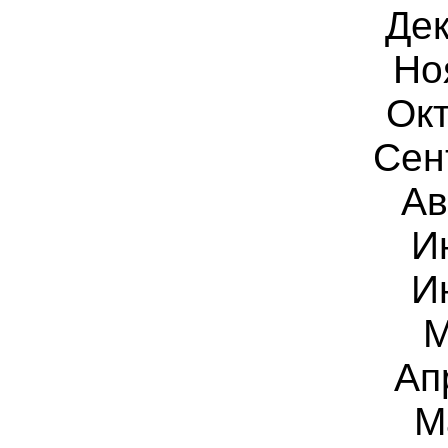
Дек
Но
Ок
Сен
Ав
И
И
Ап
М