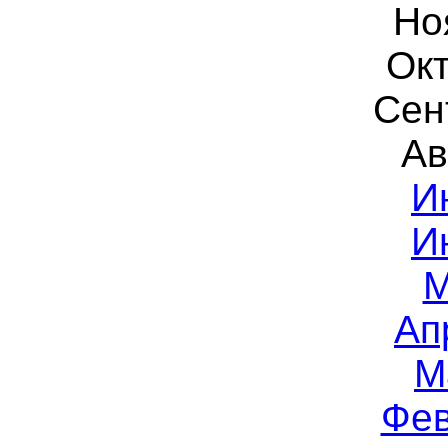
Но
Окт
Сен
Ав
И
И
М
Ап
М
Фев