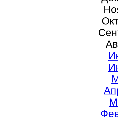
Но
Окт
Сен
Ав
И
И
М
Ап
М
Фев