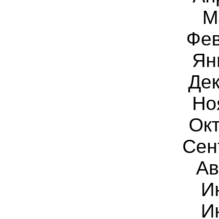
М
Фев
Ян
Дек
Но
Окт
Сен
Ав
И
И