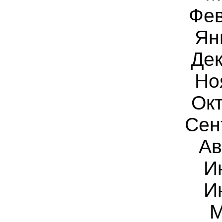
Фе
Ян
Дек
Но
Окт
Сен
Ав
И
И
М