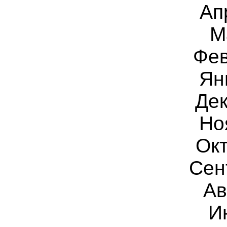
Ап
М
Фев
Ян
Дек
Но
Окт
Сен
Ав
И