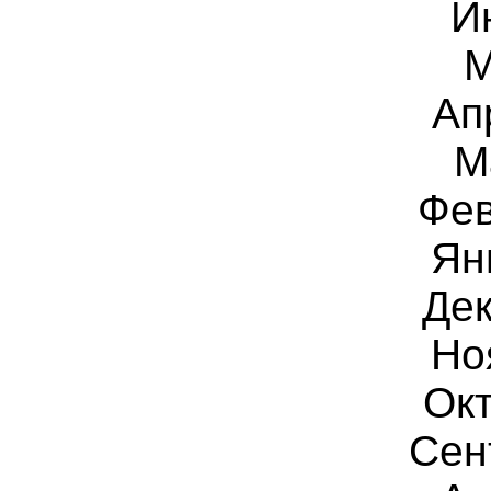
И
М
Ап
М
Фев
Ян
Дек
Но
Окт
Сен