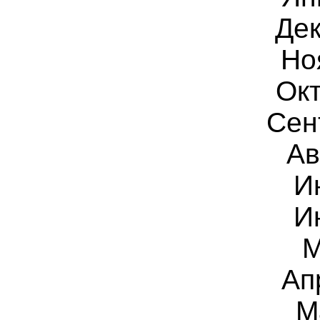
Дек
Но
Ок
Сен
Ав
И
И
Ап
М