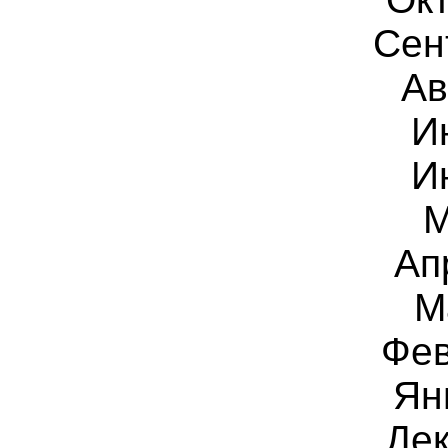
Сен
Ав
И
И
М
Ап
М
Фев
Ян
Дек