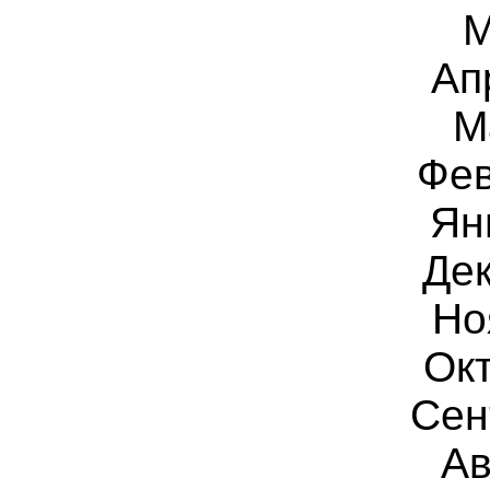
М
Ап
М
Фев
Ян
Дек
Но
Ок
Сен
Ав