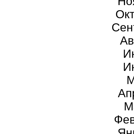
Но
Окт
Сен
Ав
И
И
М
Ап
М
Фев
Ян