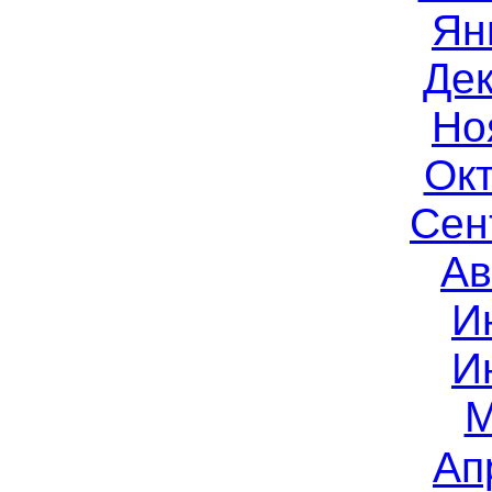
Ян
Дек
Но
Окт
Сен
Ав
И
И
М
Ап