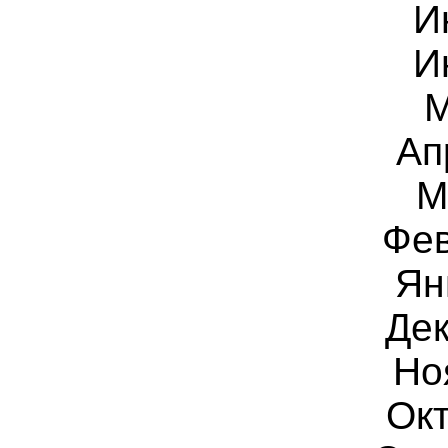
И
И
М
Ап
М
Фев
Ян
Дек
Но
Окт