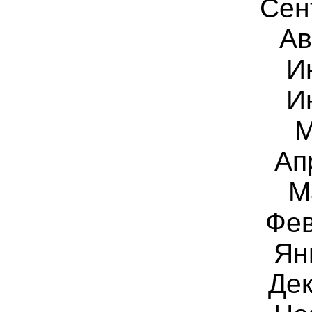
Сен
Ав
И
И
М
Ап
М
Фев
Ян
Дек