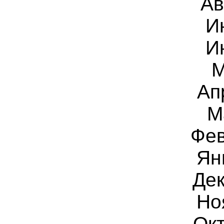
Ав
И
И
М
Ап
М
Фев
Ян
Дек
Но
Окт