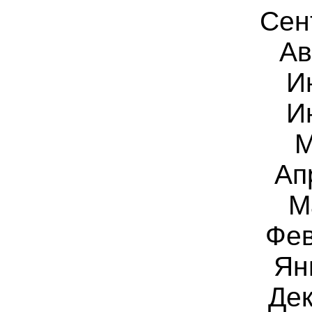
Сен
Ав
И
И
М
Ап
М
Фев
Ян
Дек