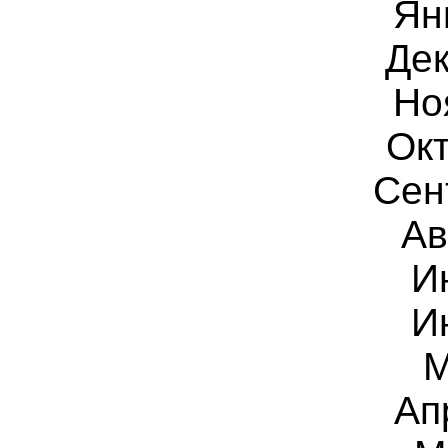
Ян
Дек
Но
Окт
Сен
Ав
И
И
М
Ап