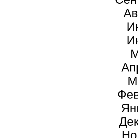
Ав
И
И
М
Ап
М
Фев
Ян
Дек
Но