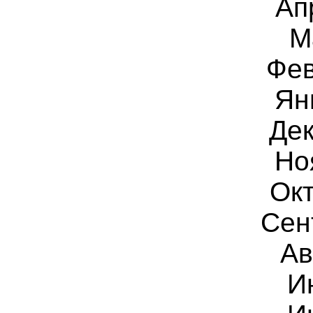
Ап
М
Фев
Ян
Дек
Но
Ок
Сен
Ав
И