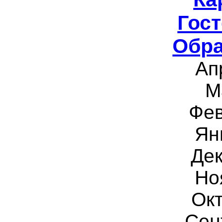
Гост
Обра
Ап
М
Фев
Ян
Дек
Но
Окт
Сен