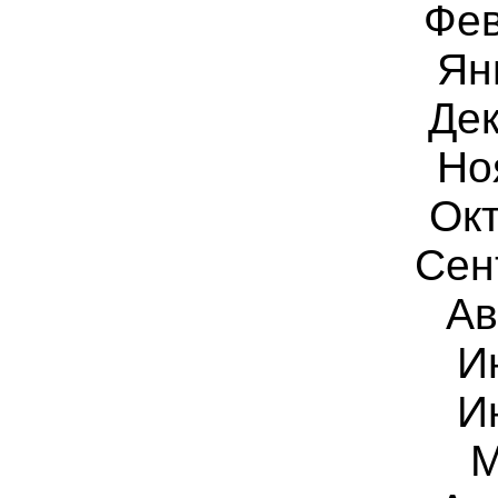
Фев
Ян
Дек
Но
Окт
Сен
Ав
И
И
М