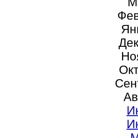
М
Фев
Ян
Дек
Но
Окт
Сен
Ав
И
И
М