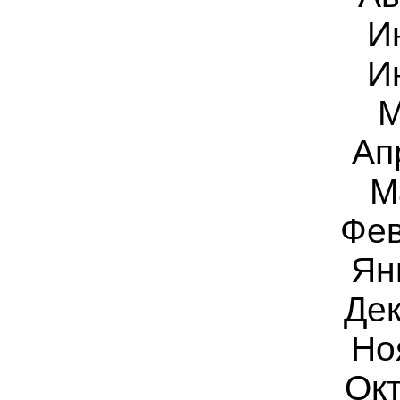
И
И
М
Ап
М
Фев
Ян
Дек
Но
Окт