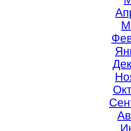
Ап
М
Фев
Ян
Дек
Но
Окт
Сен
Ав
И