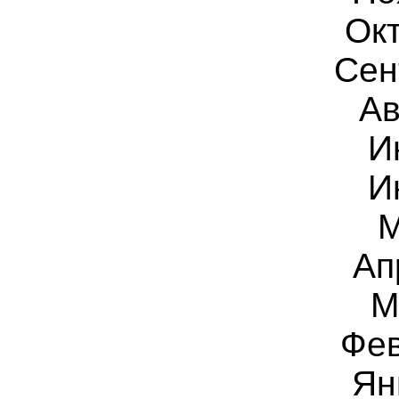
Ок
Сен
Ав
И
И
М
Ап
М
Фев
Ян