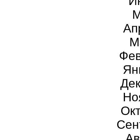
И
Ап
М
Фе
Ян
Дек
Но
Окт
Сен
Ав