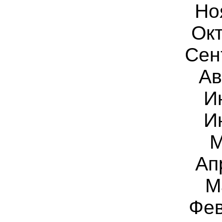
Но
Окт
Сен
Ав
И
И
М
Ап
М
Фев