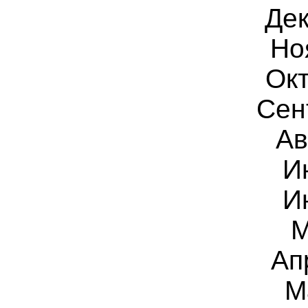
Дек
Но
Окт
Сен
Ав
И
И
М
Ап
М