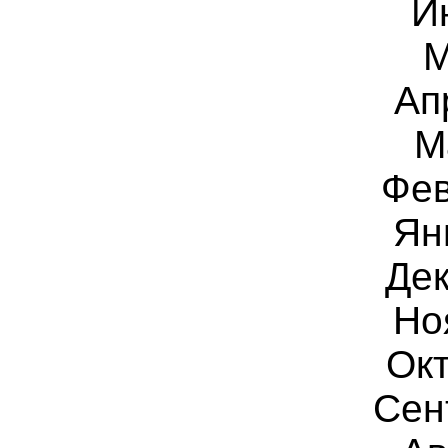
И
М
Ап
М
Фев
Ян
Дек
Но
Окт
Сен