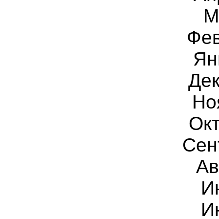
М
Фев
Ян
Дек
Но
Окт
Сен
Ав
И
И