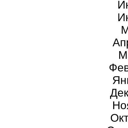
И
И
М
Ап
М
Фев
Ян
Дек
Но
Ок