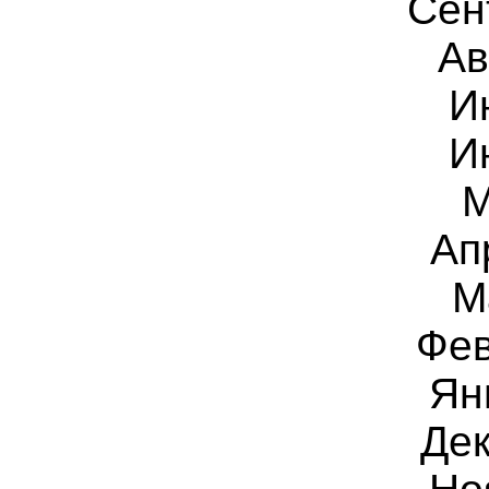
Сен
Ав
И
И
Ап
М
Фе
Ян
Дек