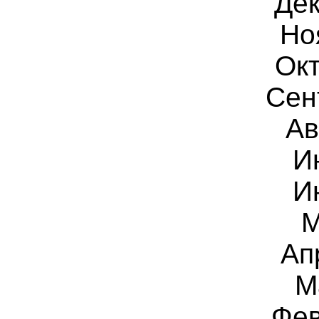
Дек
Но
Окт
Сен
Ав
И
И
М
Ап
М
Фев