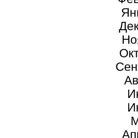
Ян
Дек
Но
Ок
Сен
Ав
И
И
М
Ап