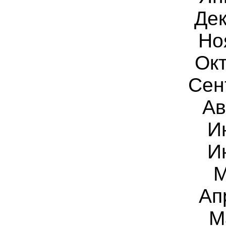
Дек
Но
Окт
Сен
Ав
И
И
М
Ап
М