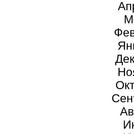
Ап
М
Фев
Ян
Дек
Но
Окт
Сен
Ав
И