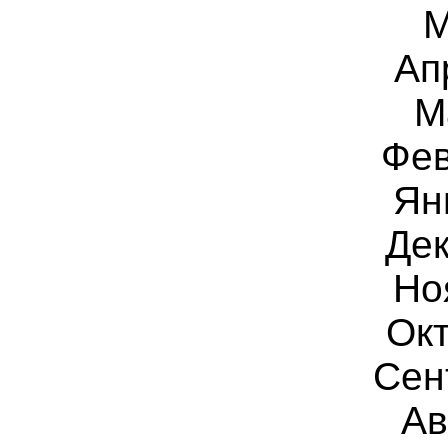
М
Ап
М
Фев
Ян
Дек
Но
Окт
Сен
Ав