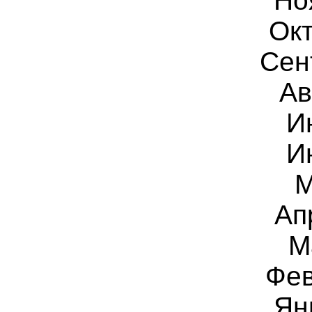
Но
Окт
Сен
Ав
И
И
М
Ап
М
Фев
Ян