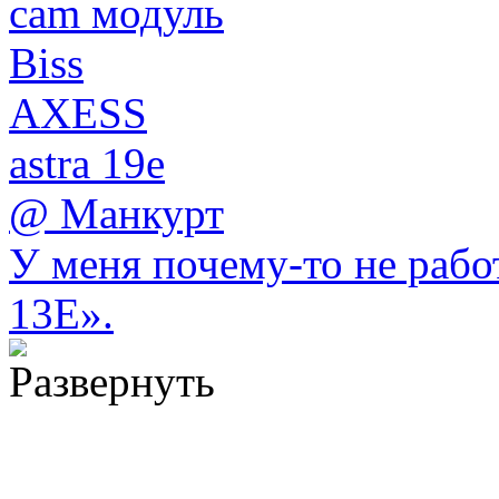
cam модуль
Biss
AXESS
astra 19e
@ Манкурт
У меня почему-то не рабо
13E».