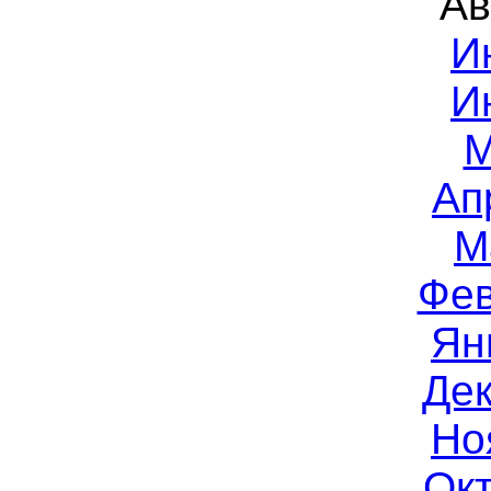
Ав
И
И
М
Ап
М
Фев
Ян
Дек
Но
Окт