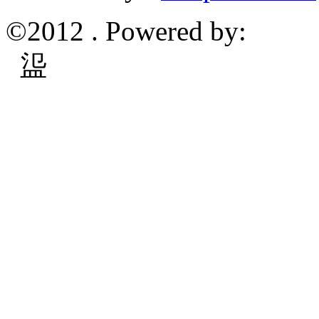
©2012 . Powered by:
䀀