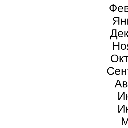
Фев
Ян
Дек
Но
Окт
Сен
Ав
И
И
М