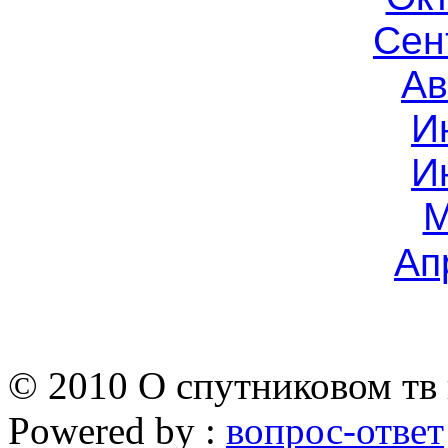
Сен
Ав
И
И
М
Ап
© 2010 О спутниковом тв 
Powered by :
вопрос-ответ