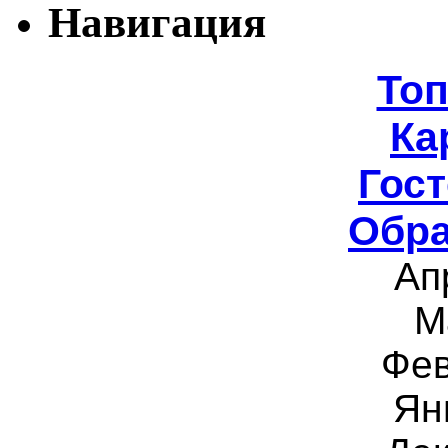
Навигация
То
Ка
Гост
Обра
Ап
М
Фев
Ян