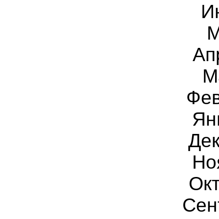
И
М
Ап
М
Фев
Ян
Дек
Но
Окт
Сен