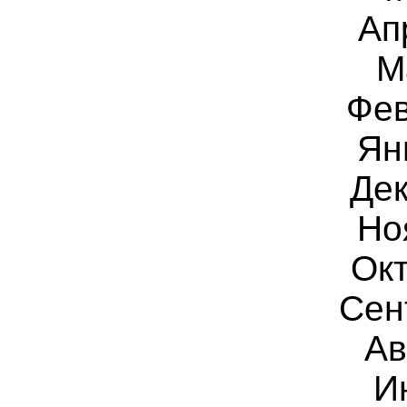
Ап
М
Фев
Ян
Дек
Но
Окт
Сен
Ав
И