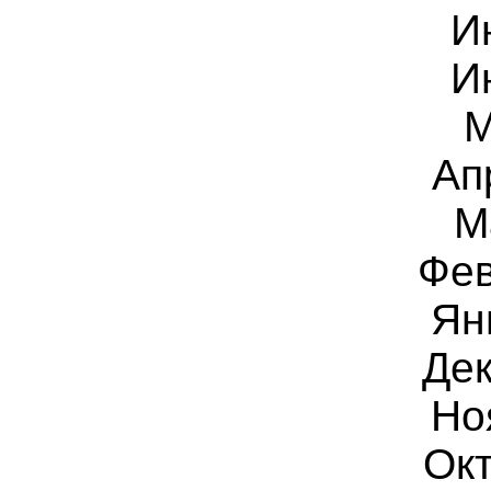
И
И
М
Ап
М
Фев
Ян
Дек
Но
Окт