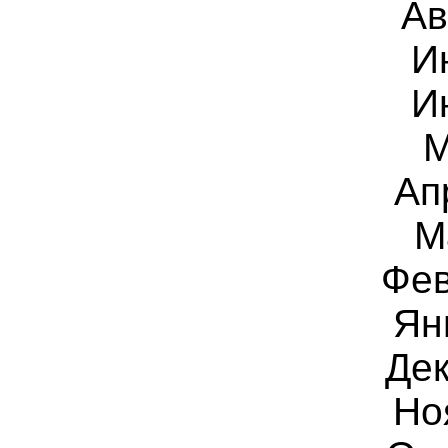
Ав
И
И
М
Ап
М
Фев
Ян
Дек
Но