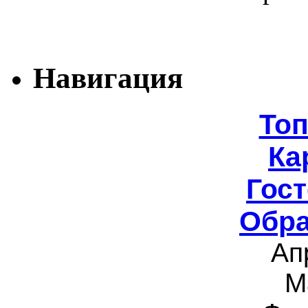
Навигация
То
Ка
Гост
Обра
Ап
М