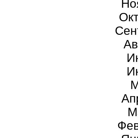
Но
Ок
Сен
Ав
И
И
Ап
М
Фе