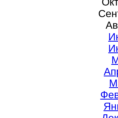
Окт
Сен
Ав
И
И
М
Ап
М
Фев
Ян
Дек