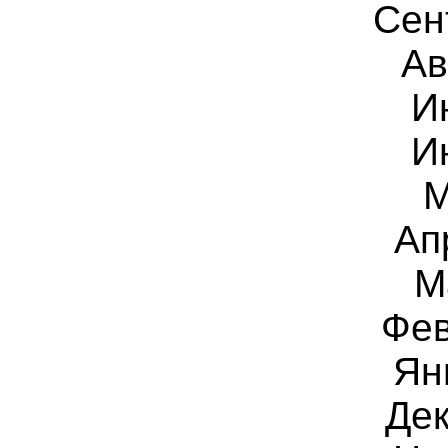
Сен
Ав
И
И
М
Ап
М
Фев
Ян
Дек