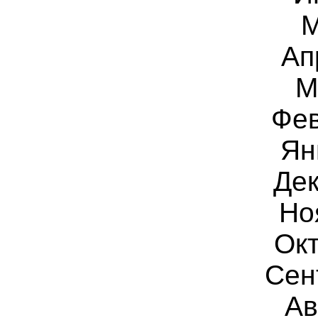
М
Ап
М
Фев
Ян
Дек
Но
Окт
Сен
Ав