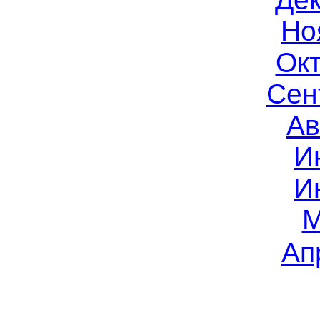
Но
Окт
Сен
Ав
И
И
М
Ап