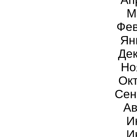
М
Фев
Ян
Дек
Но
Ок
Сен
Ав
И
И