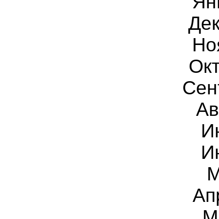
Ян
Дек
Но
Окт
Сен
Ав
И
И
М
Ап
М