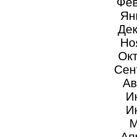
Фев
Ян
Дек
Но
Окт
Сен
Ав
И
И
М
Ап