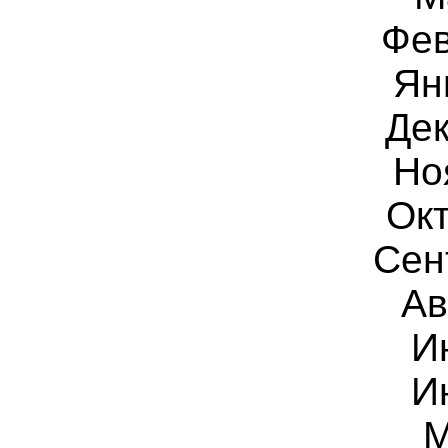
Фев
Ян
Дек
Но
Окт
Сен
Ав
И
И
М