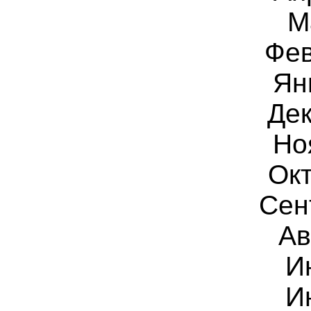
М
Фев
Ян
Дек
Но
Окт
Сен
Ав
И
И