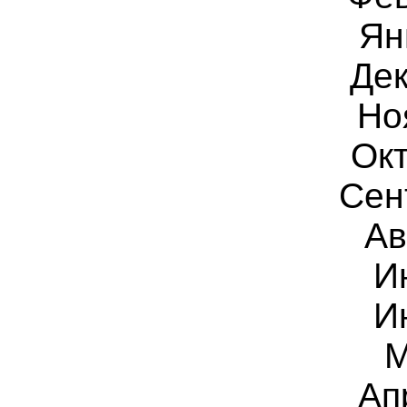
Ян
Дек
Но
Окт
Сен
Ав
И
И
М
Ап