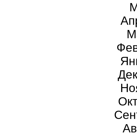
М
Ап
М
Фев
Ян
Дек
Но
Ок
Сен
Ав