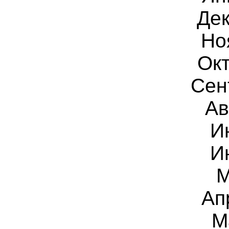
Дек
Но
Окт
Сен
Ав
И
И
М
Ап
М