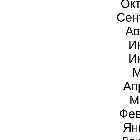
Окт
Сен
Ав
И
И
М
Ап
М
Фев
Ян