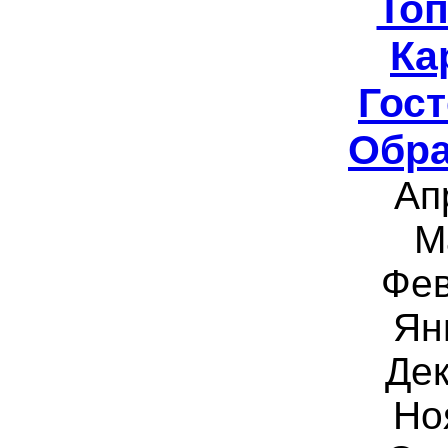
То
Ка
Гост
Обра
Ап
М
Фев
Ян
Дек
Но