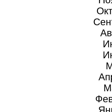
Окт
Сен
Ав
И
И
М
Ап
М
Фев
Ян