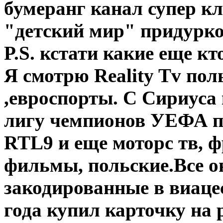
бумеранг канал супер кл
"детский мир" придурк
P.S. кстати какие еще кт
Я смотрю Reality Tv поль
,евроспорты. С Сириуса
лигу чемпионов УЕФА пок
RTL9 и еще моторс тв, ф
фильмы, польские.Все о
закодированные в виацес
года купил карточку на 