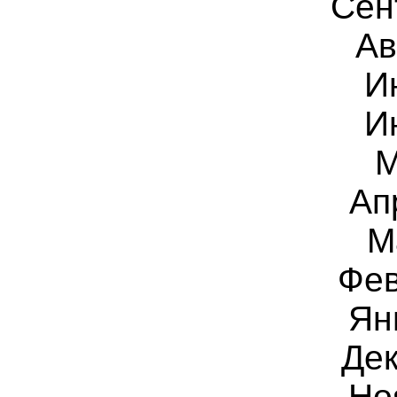
Сен
Ав
И
И
М
Ап
М
Фев
Ян
Дек
Но