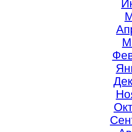
И
М
Ап
М
Фев
Ян
Дек
Но
Окт
Сен