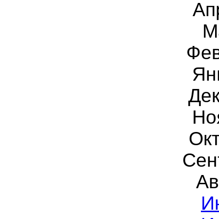
Ап
М
Фев
Ян
Дек
Но
Окт
Сен
Ав
И