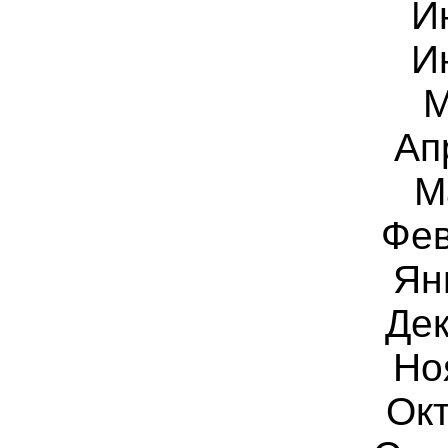
И
И
Ап
М
Фе
Ян
Дек
Но
Окт