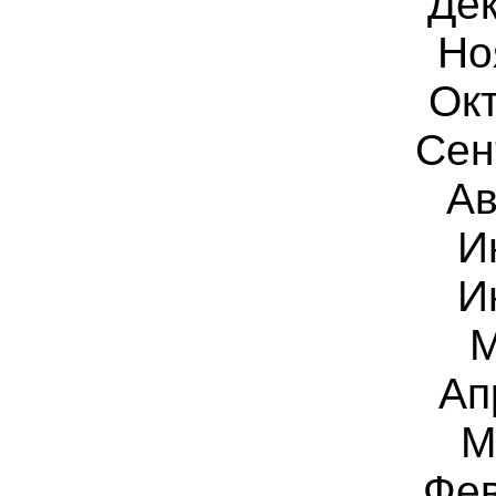
Дек
Но
Ок
Сен
Ав
И
И
М
Ап
М
Фев