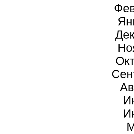
Фев
Ян
Дек
Но
Окт
Сен
Ав
И
И
М