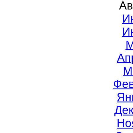
Ав
И
И
М
Ап
М
Фев
Ян
Дек
Но