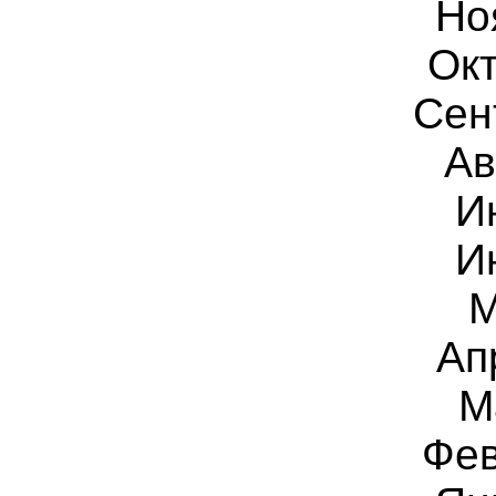
Но
Окт
Сен
Ав
И
И
М
Ап
М
Фев