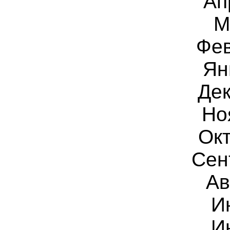
Ап
М
Фев
Ян
Дек
Но
Окт
Сен
Ав
И
И