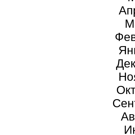
Ап
М
Фев
Ян
Дек
Но
Окт
Сен
Ав
И