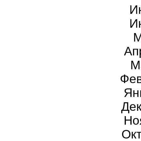
И
И
М
Ап
М
Фев
Ян
Дек
Но
Ок