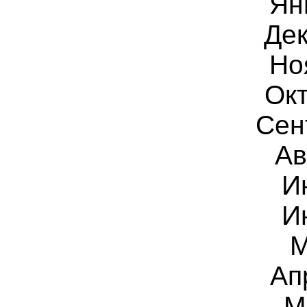
Ян
Дек
Но
Окт
Сен
Ав
И
И
М
Ап
М