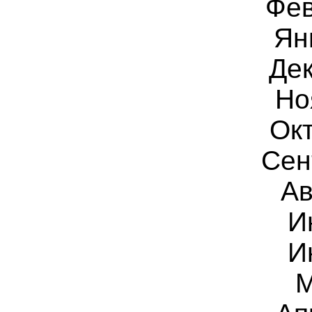
Фев
Ян
Дек
Но
Ок
Сен
Ав
И
И
М