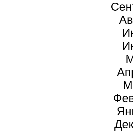
Сен
Ав
И
И
Ап
М
Фе
Ян
Дек