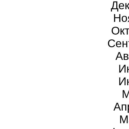
Дек
Но
Окт
Сен
Ав
И
И
М
Ап
М