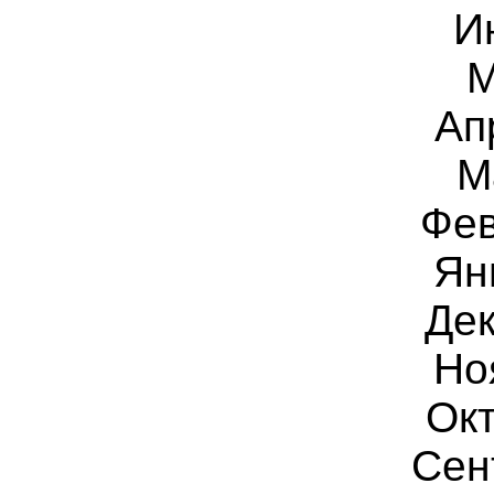
И
М
Ап
М
Фев
Ян
Дек
Но
Окт
Сен