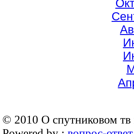
Окт
Сен
Ав
И
И
М
Ап
© 2010 О спутниковом тв 
Powered by :
вопрос-ответ