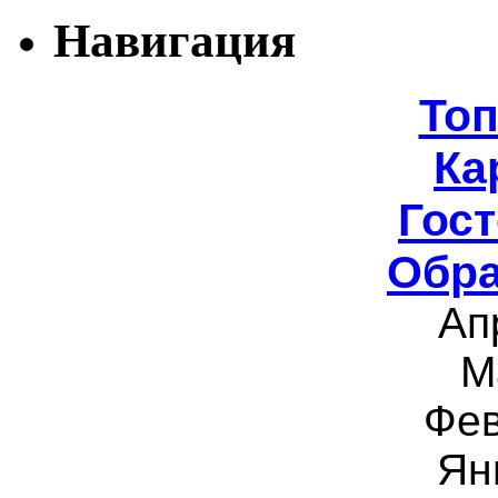
Навигация
То
Ка
Гост
Обра
Ап
М
Фев
Ян