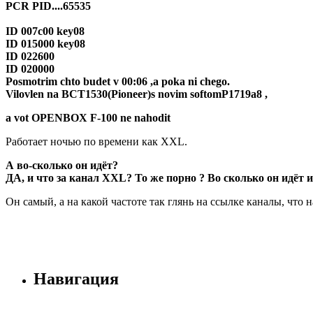
PCR PID....65535
ID 007c00 key08
ID 015000 key08
ID 022600
ID 020000
Posmotrim chto budet v 00:06 ,a poka ni chego.
Vilovlen na BCT1530(Pioneer)s novim softomP1719a8 ,
a vot OPENBOX F-100 ne nahodit
Работает ночью по времени как XXL.
А во-сколько он идёт?
ДА, и что за канал XXL? То же порно ? Во сколько он идёт 
Он самый, а на какой частоте так глянь на ссылке каналы, что 
Навигация