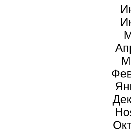
И
И
М
Ап
М
Фев
Ян
Дек
Но
Ок