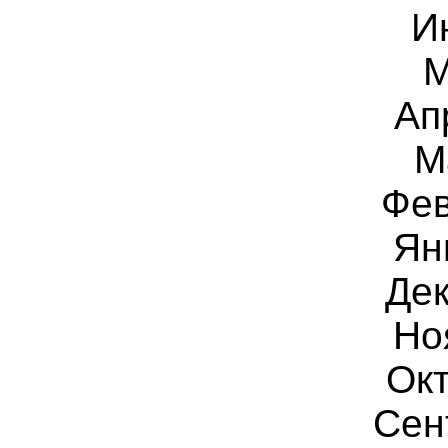
И
М
Ап
М
Фев
Ян
Дек
Но
Окт
Сен