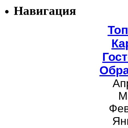
Навигация
То
Ка
Гост
Обра
Ап
М
Фев
Ян