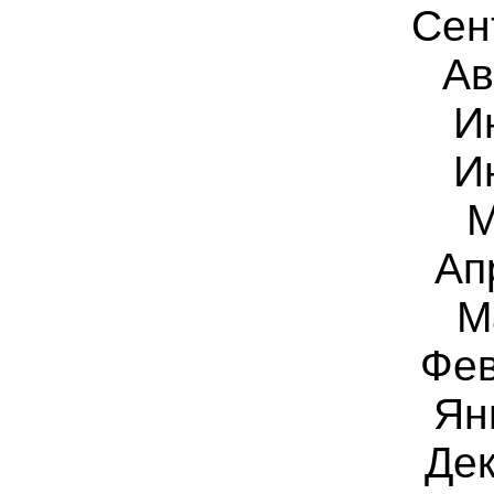
Сен
Ав
И
И
Ап
М
Фе
Ян
Дек