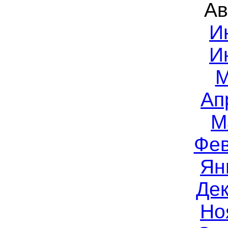
Ав
И
И
М
Ап
М
Фев
Ян
Дек
Но