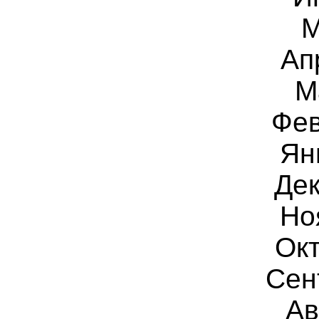
М
Ап
М
Фев
Ян
Дек
Но
Окт
Сен
Ав