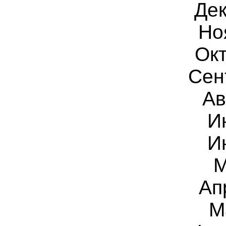
Дек
Но
Окт
Сен
Ав
И
И
М
Ап
М