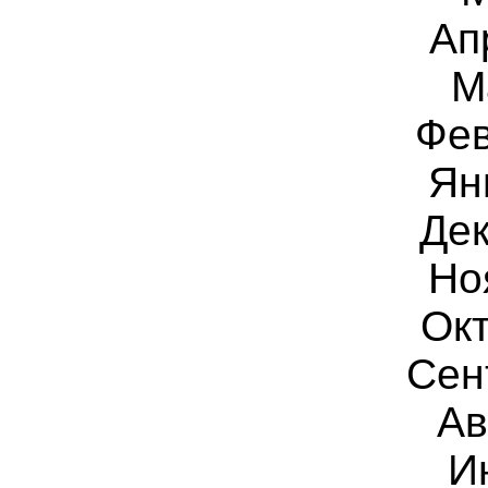
Ап
М
Фев
Ян
Дек
Но
Окт
Сен
Ав
И