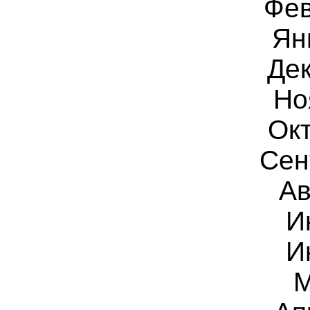
Фев
Ян
Дек
Но
Ок
Сен
Ав
И
И
М