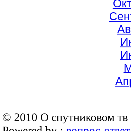
Окт
Сен
Ав
И
И
М
Ап
© 2010 О спутниковом тв 
Powered by :
вопрос-ответ