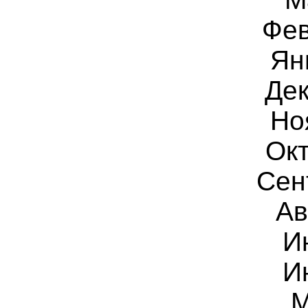
Фев
Ян
Дек
Но
Окт
Сен
Ав
И
И
М