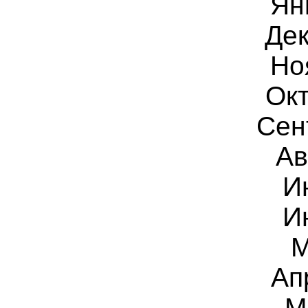
Ян
Дек
Но
Окт
Сен
Ав
И
И
М
Ап
М