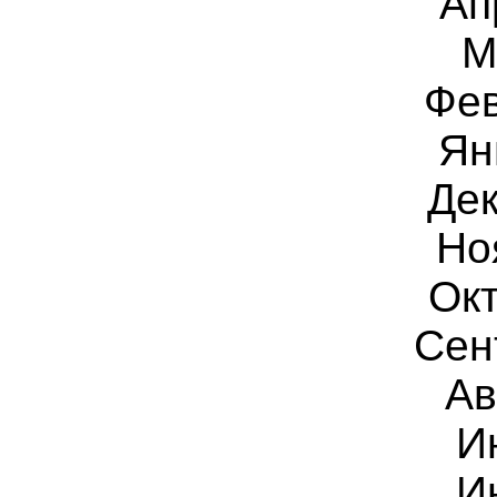
Ап
М
Фев
Ян
Дек
Но
Окт
Сен
Ав
И
И