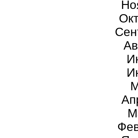
Но
Окт
Сен
Ав
И
И
М
Ап
М
Фев