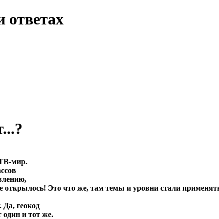
и ответах
...?
ТВ-мир.
ассов
влению,
открылось! Это что же, там темы и уровни стали применять, 
 Да, геокод
 один и тот же.