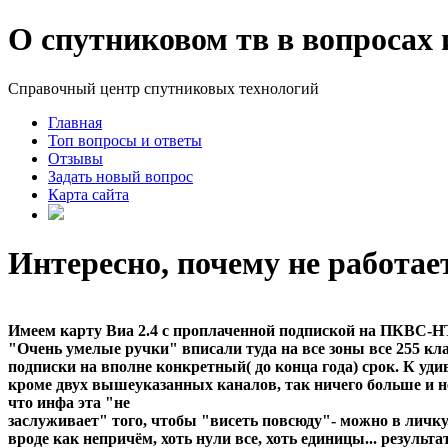
О спутниковом тв в вопросах 
Справочный центр спутниковых технологий
Главная
Топ вопросы и ответы
Отзывы
Задать новый вопрос
Карта сайта
Интересно, почему не работает
Имеем карту Виа 2.4 с проплаченной подпиской на ПКВС-Н
"Очень умелые ручки" вписали туда на все зоны все 255 кл
подписки на вполне конкретный( до конца года) срок. К уди
кроме двух вышеуказанных каналов, так ничего больше и не 
что инфа эта "не
заслуживает" того, чтобы "висеть повсюду"- можно в личку.
вроде как непричём, хоть нули все, хоть единицы... результат