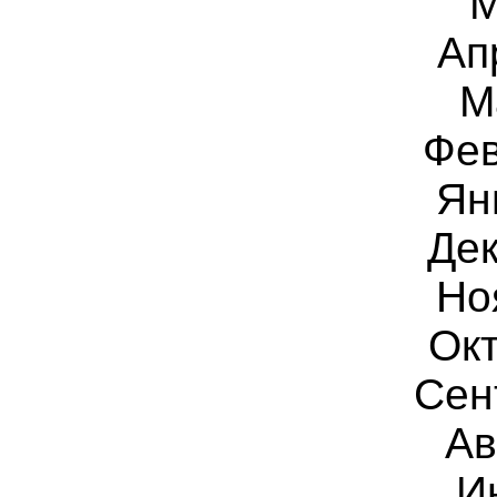
М
Ап
М
Фев
Ян
Дек
Но
Окт
Сен
Ав
И