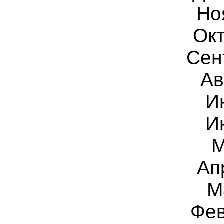
Но
Окт
Сен
Ав
И
И
М
Ап
М
Фев