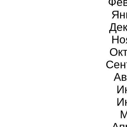
Фев
Ян
Дек
Но
Окт
Сен
Ав
И
И
М
Ап