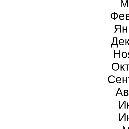
М
Фев
Ян
Дек
Но
Окт
Сен
Ав
И
И