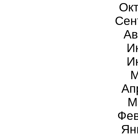
Окт
Сен
Ав
И
И
М
Ап
М
Фев
Ян