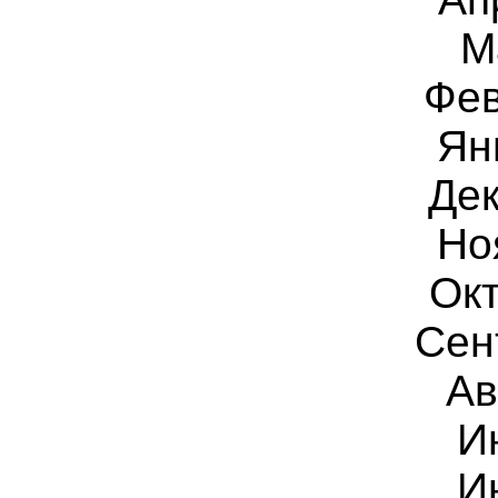
М
Фев
Ян
Дек
Но
Окт
Сен
Ав
И
И