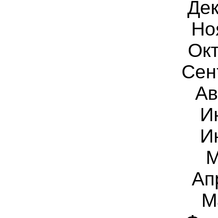
Дек
Но
Окт
Сен
Ав
И
И
М
Ап
М