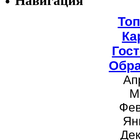
Навигация
То
Ка
Гост
Обра
Ап
М
Фев
Ян
Дек