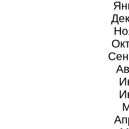
Ян
Дек
Но
Ок
Сен
Ав
И
И
М
Ап