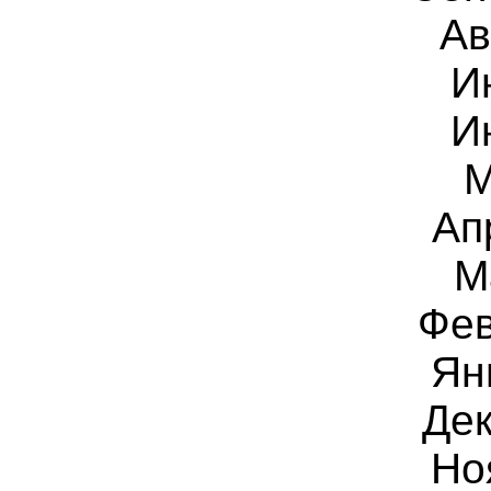
Ав
И
И
Ап
М
Фе
Ян
Дек
Но