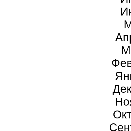
И
М
Ап
М
Фев
Ян
Дек
Но
Ок
Сен