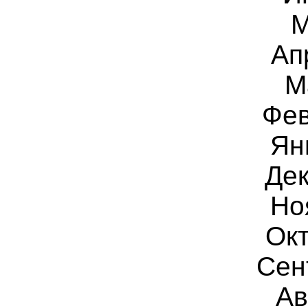
М
Ап
М
Фев
Ян
Дек
Но
Окт
Сен
Ав