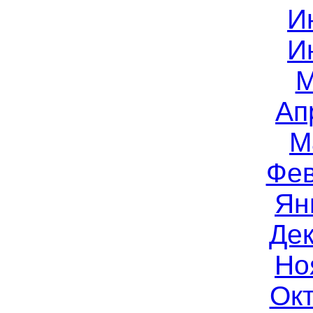
И
И
М
Ап
М
Фев
Ян
Дек
Но
Окт