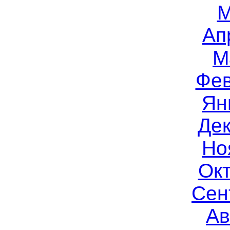
М
Ап
М
Фев
Ян
Дек
Но
Окт
Сен
Ав