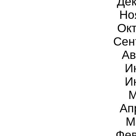
Дек
Но
Окт
Сен
Ав
И
И
М
Ап
М
Фев