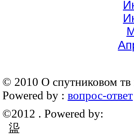
И
И
М
Ап
© 2010 О спутниковом тв 
Powered by :
вопрос-ответ
©2012 . Powered by:
䀀