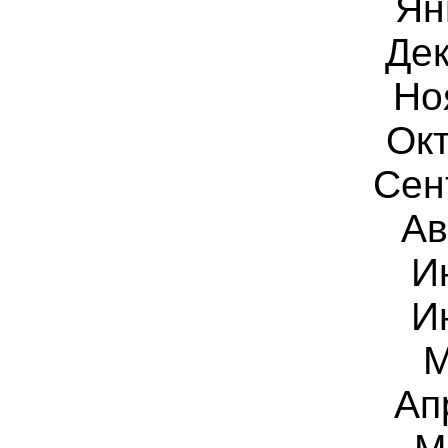
Ян
Дек
Но
Окт
Сен
Ав
И
И
М
Ап