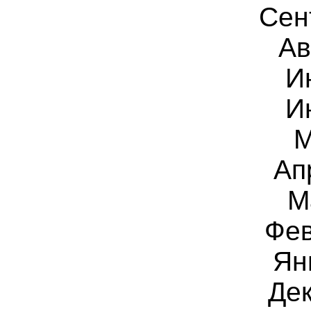
Сен
Ав
И
И
М
Ап
М
Фев
Ян
Дек