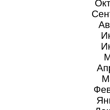
Окт
Сен
Ав
И
И
М
Ап
М
Фев
Ян