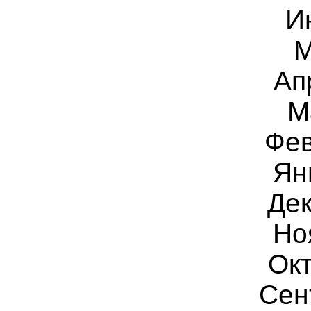
И
Ап
М
Фе
Ян
Дек
Но
Окт
Сен