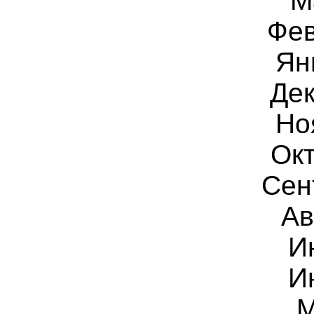
М
Фев
Ян
Дек
Но
Окт
Сен
Ав
И
И
М