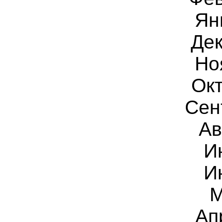
Ян
Дек
Но
Окт
Сен
Ав
И
И
М
Ап