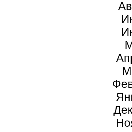
Ав
И
И
М
Ап
М
Фев
Ян
Дек
Но