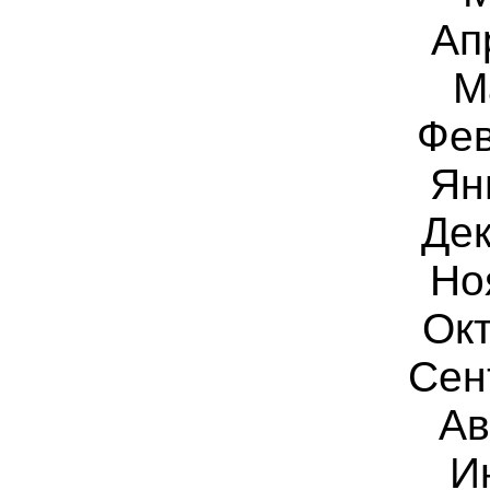
Ап
М
Фев
Ян
Дек
Но
Ок
Сен
Ав
И