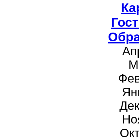
Ка
Гост
Обра
Ап
М
Фев
Ян
Дек
Но
Окт