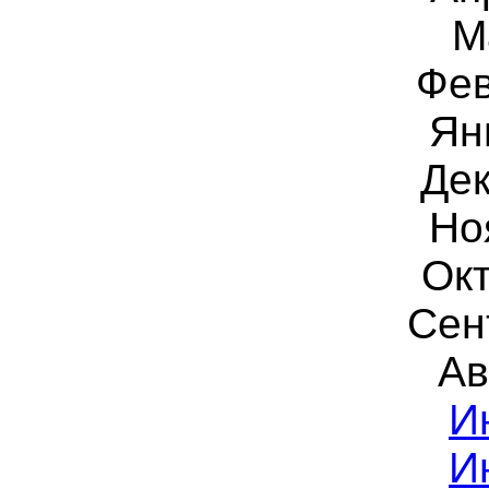
М
Фев
Ян
Дек
Но
Окт
Сен
Ав
И
И