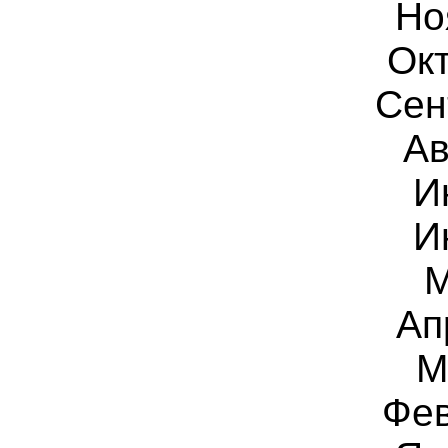
Но
Ок
Сен
Ав
И
И
М
Ап
М
Фев