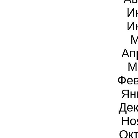
И
И
М
Ап
М
Фев
Ян
Дек
Но
Окт