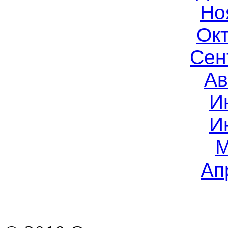
Но
Окт
Сен
Ав
И
И
М
Ап