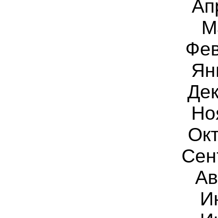
Ап
М
Фев
Ян
Дек
Но
Окт
Сен
Ав
И