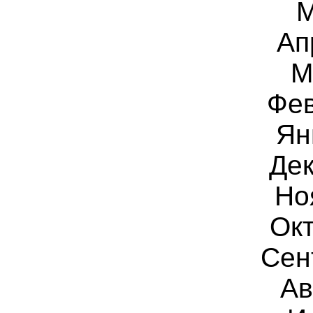
М
Ап
М
Фев
Ян
Дек
Но
Окт
Сен
Ав