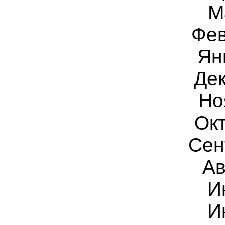
М
Фев
Ян
Дек
Но
Ок
Сен
Ав
И
И