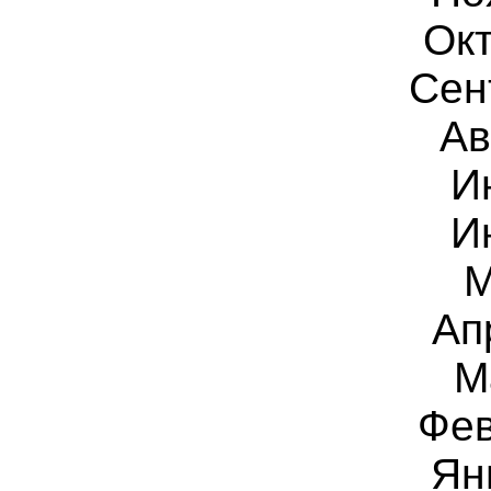
Ок
Сен
Ав
И
И
Ап
М
Фе
Ян