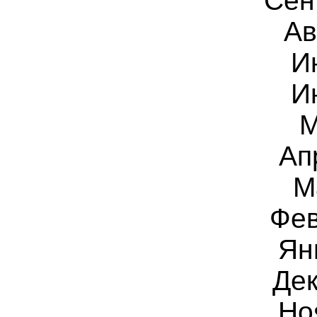
Сен
Ав
И
И
М
Ап
М
Фев
Ян
Дек
Но